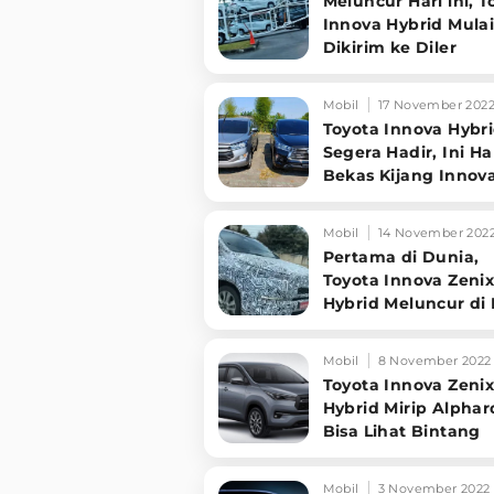
Meluncur Hari ini, T
Innova Hybrid Mula
Dikirim ke Diler
Mobil
17 November 202
Toyota Innova Hybr
Segera Hadir, Ini H
Bekas Kijang Innov
Diesel dan Bensin
Mobil
14 November 202
Pertama di Dunia,
Toyota Innova Zeni
Hybrid Meluncur di 
Pekan Depan
Mobil
8 November 2022
Toyota Innova Zeni
Hybrid Mirip Alphar
Bisa Lihat Bintang
Mobil
3 November 2022