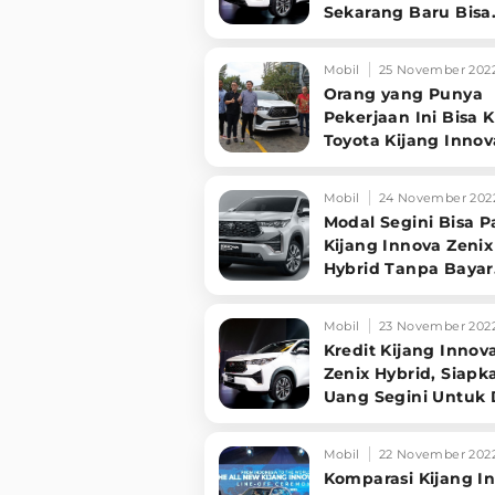
Sekarang Baru Bisa
Dipakai April 2023
Mobil
25 November 202
Orang yang Punya
Pekerjaan Ini Bisa K
Toyota Kijang Innov
Zenix
Mobil
24 November 202
Modal Segini Bisa P
Kijang Innova Zenix
Hybrid Tanpa Bayar
Pajak dan Servis
Mobil
23 November 202
Kredit Kijang Innov
Zenix Hybrid, Siapk
Uang Segini Untuk
dan Cicilan
Mobil
22 November 202
Komparasi Kijang I