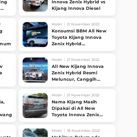
ing
Innova Zenix Hybrid vs
a
Kijang Innova Diesel
2
Mobil
21 November 2022
ng
Konsumsi BBM All New
Toyota Kijang Innova
 Umum
Zenix Hybrid
Mengejutkan
2
Mobil
21 November 2022
ew
All New Kijang Innova
a
Zenix Hybrid Resmi
Meluncur, Canggih
Banget
2
Mobil
21 November 2022
a,
Nama Kijang Masih
i
Dipakai di All New
rawang
Toyota Innova Zenix
Buatan Indonesia
2
Mobil
18 November 2022