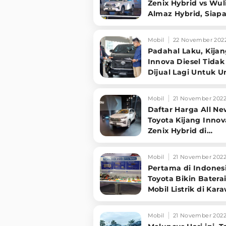
Zenix Hybrid vs Wul
Almaz Hybrid, Siap
Lebih Unggul
Mobil
22 November 202
Padahal Laku, Kija
Innova Diesel Tidak
Dijual Lagi Untuk
Mobil
21 November 202
Daftar Harga All N
Toyota Kijang Innov
Zenix Hybrid di
Indonesia
Mobil
21 November 202
Pertama di Indonesi
Toyota Bikin Batera
Mobil Listrik di Ka
Mobil
21 November 202