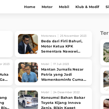
Home
Motor
Mobil
Klub & Modif
S
Te
Motonews
25 November 2023
Beda dari Firli Bahuri,
Motor Ketua KPK
Sementara Nawawi
Pomolango Cuma Honda
Beat dan Mobil Ini
r 2023
Mobil
17 Juli 2023
x
Mantan Jurnalis Nezar
 Muka
Patria yang Jadi
 Gak
Wamenkominfo Cuma
Punya 1 Mobil
Mobil
24 Desember 2022
rang
Konsumsi Bahan Bakar
ang
Toyota Kijang Innova
 Bisa
Zenix, Bikin Kaget