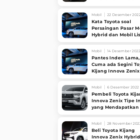
Pakai Mobilnya
Mobil
22 Desember 202
Kata Toyota soal
Persaingan Pasar M
Hybrid dan Mobil Lis
di Indonesia
Mobil
14 Desember 202
Pantes Inden Lama,
Cuma ada Segini To
Kijang Innova Zenix
Diler
Mobil
6 Desember 2022
Pembeli Toyota Kij
Innova Zenix Tipe In
yang Mendapatkan 
Lebih Cepat
Mobil
28 November 202
Beli Toyota Kijang
Innova Zenix Hybri