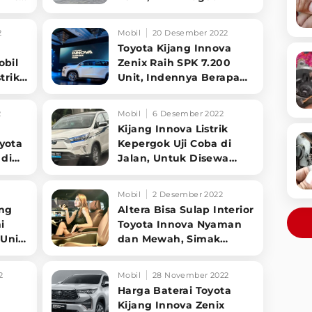
2
Mobil
20 Desember 2022
Toyota Kijang Innova
obil
Zenix Raih SPK 7.200
trik
Unit, Indennya Berapa
Lama?
2
Mobil
6 Desember 2022
Kijang Innova Listrik
yota
Kepergok Uji Coba di
 di
Jalan, Untuk Disewa
Bukan Jual Eceran?
Mobil
2 Desember 2022
ang
Altera Bisa Sulap Interior
i
Toyota Innova Nyaman
Unit
dan Mewah, Simak
Ubahan dan Biayanya
2
Mobil
28 November 2022
Harga Baterai Toyota
d
Kijang Innova Zenix