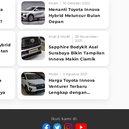
Mobil
10 Oktober 2022
va
Menanti Toyota Innova
Hybrid Meluncur Bulan
i?
Depan
Klub & Modif
29 November
2021
ybrid
Sapphire Bodykit Asal
atan
Surabaya Bikin Tampilan
Innova Makin Ciamik
Mobil
2 Agustus 2021
a
Harga Toyota Innova
Venturer Terbaru
nya
Lengkap dengan
Spesifikasinya
Ikuti kami di: