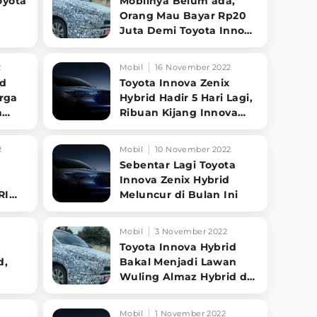
oyota
Mobilnya Belum ada,
i
Orang Mau Bayar Rp20
Juta Demi Toyota Innova
Hybrid
2
Mobil
16 November 2022
id
Toyota Innova Zenix
arga
Hybrid Hadir 5 Hari Lagi,
a
Ribuan Kijang Innova
Masih Dijual
2
Mobil
10 November 2022
Sebentar Lagi Toyota
x
Innova Zenix Hybrid
RI
Meluncur di Bulan Ini
Mobil
3 November 2022
x
Toyota Innova Hybrid
d,
Bakal Menjadi Lawan
Wuling Almaz Hybrid di
Ri
Mobil
1 November 2022