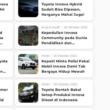
nnova
Toyota Innova Hybrid
hir
Sudah Bisa Dipesan,
Harganya Mahal Juga!
Klub & Modif
26 Oktober 2022
id
Kepedulian Innova
sa
Community pada Dunia
Pendidikan dan
Lingkungan
Mobil
25 Oktober 2022
yota
Kapolri Minta Polisi Pakai
Mobil Innova Demi Tak
un
Bergaya Hidup Mewah
Mobil
20 Oktober 2022
amer
Toyota Bantah Bakal
,
Setop Produksi Innova
id
Diesel di Indonesia