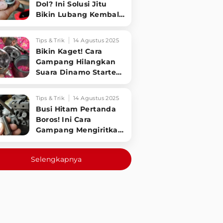
Dol? Ini Solusi Jitu
Bikin Lubang Kembali
Kuat!
Tips & Trik
14 Agustus 2025
Bikin Kaget! Cara
Gampang Hilangkan
Suara Dinamo Starter
Motor 'Nguung' Saat
Dimatikan!
Tips & Trik
14 Agustus 2025
Busi Hitam Pertanda
Boros! Ini Cara
Gampang Mengiritkan
Karburator Motor Biar
Lebih Irit!
Selengkapnya