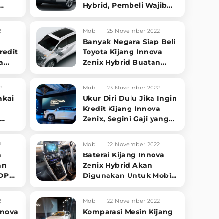
Hybrid, Pembeli Wajib
Tahu Buat Jaga-jaga
2
Mobil
25 November 2022
Banyak Negara Siap Beli
redit
Toyota Kijang Innova
a
Zenix Hybrid Buatan
Karawang
2
Mobil
23 November 2022
akai
Ukur Diri Dulu Jika Ingin
Kredit Kijang Innova
Zenix, Segini Gaji yang
Disetujui Lising
2
Mobil
22 November 2022
a
Baterai Kijang Innova
an
Zenix Hybrid Akan
 DP
Digunakan Untuk Mobil
Hybrid Daihatsu?
2
Mobil
22 November 2022
nnova
Komparasi Mesin Kijang