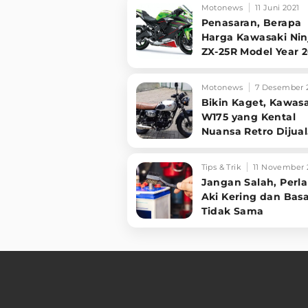
Motonews
11 Juni 2021
Penasaran, Berapa
Harga Kawasaki Nin
ZX-25R Model Year 
Motonews
7 Desember 
Bikin Kaget, Kawas
W175 yang Kental
Nuansa Retro Dijual
Murah
Tips & Trik
11 November 
Jangan Salah, Perl
Aki Kering dan Basa
Tidak Sama