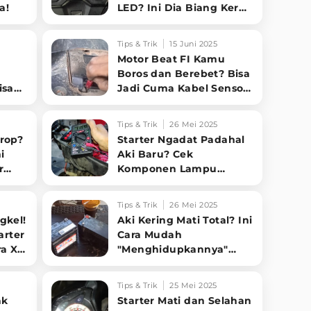
a!
LED? Ini Dia Biang Kerok
& Cara Ngatasinnya!
Tips & Trik
15 Juni 2025
Motor Beat FI Kamu
Boros dan Berebet? Bisa
isa
Jadi Cuma Kabel Sensor
Oksigen yang Putus Aja!
Tips & Trik
26 Mei 2025
rop?
Starter Ngadat Padahal
i
Aki Baru? Cek
r
Komponen Lampu
Motornya!
Tips & Trik
26 Mei 2025
gkel!
Aki Kering Mati Total? Ini
arter
Cara Mudah
ra X
"Menghidupkannya"
Kembali!
Tips & Trik
25 Mei 2025
ak
Starter Mati dan Selahan