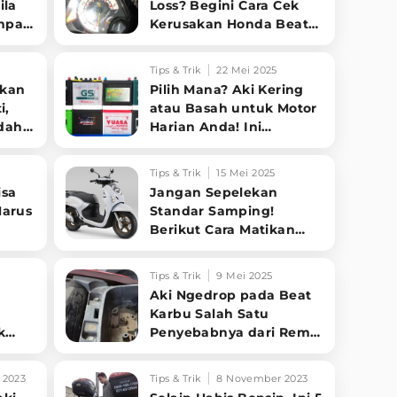
ila
Loss? Begini Cara Cek
anpa
Kerusakan Honda Beat
Kamu
Tips & Trik
22 Mei 2025
pkan
Pilih Mana? Aki Kering
i,
atau Basah untuk Motor
dah,
Harian Anda! Ini
Kelebihan dan
Kekurangannya
Tips & Trik
15 Mei 2025
isa
Jangan Sepelekan
Harus
Standar Samping!
!
Berikut Cara Matikan
Motor Matic dengan
Benar Biar Aki Awet
Tips & Trik
9 Mei 2025
Aki Ngedrop pada Beat
Karbu Salah Satu
k
Penyebabnya dari Rem
 Ini
Manjer, Harus Cek
Secepatnya!
 2023
Tips & Trik
8 November 2023