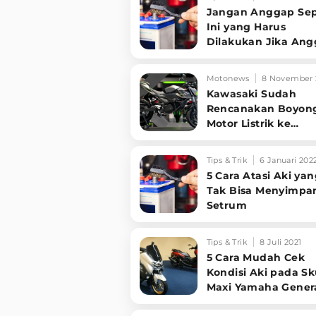
Jangan Anggap Sep
Ini yang Harus
Dilakukan Jika Ang
Badan Kena Air Aki
Motonews
8 November 
Kawasaki Sudah
Rencanakan Boyon
Motor Listrik ke
Indonesia
Tips & Trik
6 Januari 202
5 Cara Atasi Aki ya
Tak Bisa Menyimpa
Setrum
Tips & Trik
8 Juli 2021
5 Cara Mudah Cek
Kondisi Aki pada Sk
Maxi Yamaha Gener
Terbaru