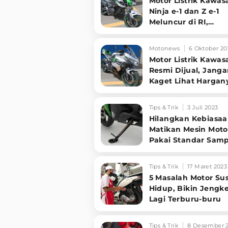
Motor Listrik Kawas
Ninja e-1 dan Z e-1
Meluncur di RI,
Harganya Mengeju
Motonews
6 Oktober 20
Motor Listrik Kawas
Resmi Dijual, Jang
Kaget Lihat Hargan
Tips & Trik
3 Juli 2023
Hilangkan Kebiasa
Matikan Mesin Moto
Pakai Standar Samp
Ini Akibatnya
Tips & Trik
17 Maret 2023
5 Masalah Motor Su
Hidup, Bikin Jengke
Lagi Terburu-buru
Tips & Trik
8 Desember 