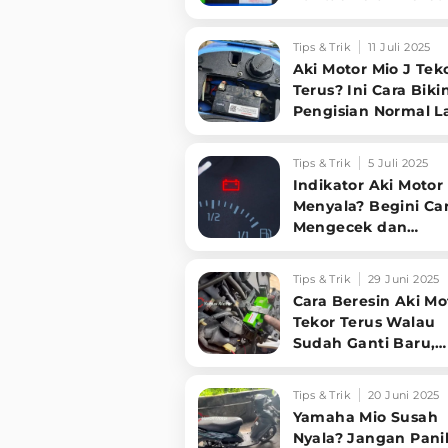
Kendaraan!
Tips & Trik
11 Juli 2025
Aki Motor Mio J Tek
Terus? Ini Cara Biki
Pengisian Normal La
Auto Gak Mogok!
Tips & Trik
5 Juli 2025
Indikator Aki Motor
Menyala? Begini Ca
Mengecek dan
Memperbaikinya Sen
Tips & Trik
29 Juni 2025
Cara Beresin Aki Mo
Tekor Terus Walau
Sudah Ganti Baru,
Begini Panduannya
Tips & Trik
20 Juni 2025
Yamaha Mio Susah
Nyala? Jangan Panik