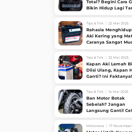
Total? Begini Cara G
Bikin Hidup Lagi T
Modal Besar!
Tips & Trik
22 Mei 2025
Rahasia Menghidu
Aki Kering yang Mat
Caranya Sangat Mu
Hasil Luar Biasa!
Tips & Trik
22 Mei 2025
Kapan Aki Lemah B
Diisi Ulang, Kapan 
Ganti? Ini Faktanya
Tips & Trik
14 Mei 2025
Ban Motor Botak
Sebelah? Jangan
Langsung Ganti! Ce
Dulu Bagian Penting
Motonews
17 November