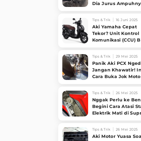
Dia Jurus Ampuhny
Tips & Trik
16 Juni 2025
Aki Yamaha Cepat
Tekor? Unit Kontrol
Komunikasi (CCU) B
Jadi Penyebabnya!
Tips & Trik
29 Mei 2025
Panik Aki PCX Nged
Jangan Khawatir! In
Cara Buka Jok Moto
Tanpa Listrik!
Tips & Trik
26 Mei 2025
Nggak Perlu ke Ben
Begini Cara Atasi St
Elektrik Mati di Sup
125 FI
Tips & Trik
26 Mei 2025
Aki Motor Yuasa So