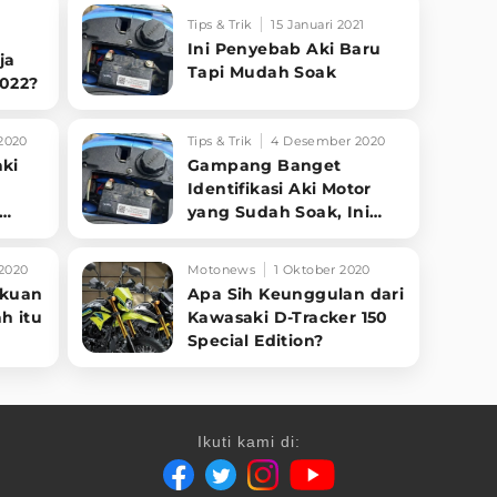
Tips & Trik
15 Januari 2021
Ini Penyebab Aki Baru
ja
Tapi Mudah Soak
2022?
2020
Tips & Trik
4 Desember 2020
aki
Gampang Banget
Identifikasi Aki Motor
yang Sudah Soak, Ini
Cirinya
2020
Motonews
1 Oktober 2020
akuan
Apa Sih Keunggulan dari
h itu
Kawasaki D-Tracker 150
Special Edition?
Ikuti kami di: