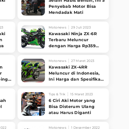
aki
Selain Habis Bensin, Ini 5
Penyebab Motor Bisa
Mendadak Mati
tkan
23
Motonews
29 Juli 2023
aki
Kawasaki Ninja ZX-6R
an
Terbaru Meluncur
ya
dengan Harga Rp359
Jutaan, Intip
Spesifikasinya
Motonews
27 Maret 2023
an
Kawasaki ZX-4RR
r
Meluncur di Indonesia,
ing,
Ini Harga dan Spesifikasi
Lengkapnya
Tips & Trik
15 Maret 2023
sah
6 Ciri Aki Motor yang
l
Bisa Disterum Ulang
atau Harus Diganti
2022
Motonews
1 Desember 2022