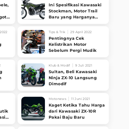
ele,
Ini Spesifikasi Kawasaki
Stockman, Motor Trail
gota
Baru yang Harganya
Rp50 Jutaan
2022
Tips & Trik
29 April 2022
Pentingnya Cek
g
Kelistrikan Motor
Sebelum Pergi Mudik
2
Klub & Modif
9 Juli 2021
ng
Sultan, Beli Kawasaki
n
Ninja ZX-10 Langsung
Dimodif
Motonews
11 Juni 2021
Kaget Ketika Tahu Harga
utik
dari Kawasaki ZX-10R
asi
Pakai Baju Baru