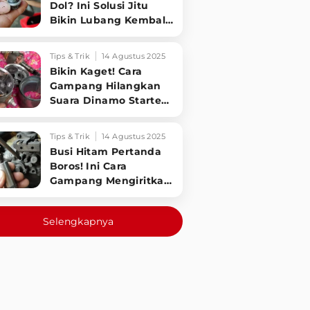
Dol? Ini Solusi Jitu
Bikin Lubang Kembali
Kuat!
Tips & Trik
14 Agustus 2025
Bikin Kaget! Cara
Gampang Hilangkan
Suara Dinamo Starter
Motor 'Nguung' Saat
Dimatikan!
Tips & Trik
14 Agustus 2025
Busi Hitam Pertanda
Boros! Ini Cara
Gampang Mengiritkan
Karburator Motor Biar
Lebih Irit!
Selengkapnya