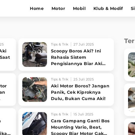
Home
Motor
Mobil
Klub & Modif
S
Te
25
Tips & Trik
27 Juli 2025
Aki
Scoopy Boros Aki? Ini
 Saat
Rahasia Sistem
Pengisiannya Biar Aki
Awet!
Tips & Trik
25 Juli 2025
tor
Aki Motor Boros? Jangan
dan
Panik, Cek Kiproknya
Dulu, Bukan Cuma Aki!
Tips & Trik
15 Juli 2025
a
Cara Gampang Ganti Bos
Mounting Vario, Beat,
rikan
Scoopy Biar Motor Gak