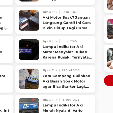
Goyang Lagi!
Tips & Trik
10 Juli 2025
or
Aki Motor Soak? Jangan
n
Langsung Ganti! Ini Cara
gi,
Bikin Hidup Lagi Cuma
Modal Kawat!
Tips & Trik
5 Juli 2025
Lampu Indikator Aki
ra
Motor Menyala? Bukan
Karena Rusak, Ternyata
diri!
Ini Penyebabnya!
Tips & Trik
25 Juni 2025
tor
Cara Gampang Pulihkan
Aki Basah Soak Motor
agar Bisa Starter Lagi,
Cuma Modal Cairan Ini
Tips & Trik
18 Juni 2025
Lampu Indikator Aki
, Ini
Merah Nyala di Vario