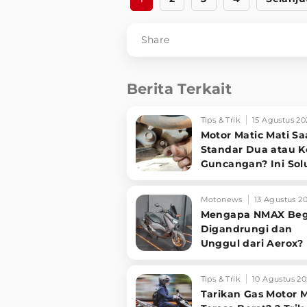
Share
Berita Terkait
Tips & Trik
15 Agustus 20
Motor Matic Mati Sa
Standar Dua atau 
Guncangan? Ini Sol
Ampuh!
Motonews
13 Agustus 2
Mengapa NMAX Beg
Digandrungi dan
Unggul dari Aerox? 
Alasannya!
Tips & Trik
10 Agustus 20
Tarikan Gas Motor M