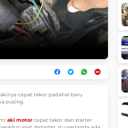
akinya cepat tekor padahal baru
ya pusing.
ami
aki motor
cepat tekor dan starter
eredup saat distarter, itu pertanda ada