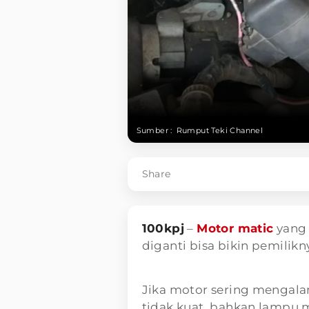
Sumber :
Rumput Teki Channel
Share
100kpj
–
Motor matic
yang 
diganti bisa bikin pemilikn
Jika motor sering mengal
tidak kuat, bahkan lampu m