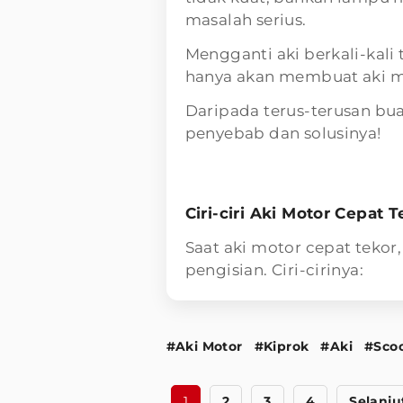
masalah serius.
Mengganti aki berkali-kal
hanya akan membuat aki mo
Daripada terus-terusan buan
penyebab dan solusinya!
Ciri-ciri Aki Motor Cepat 
Saat aki motor cepat tekor
pengisian. Ciri-cirinya:
#Aki Motor
#Kiprok
#Aki
#Sco
1
2
3
4
Selanju