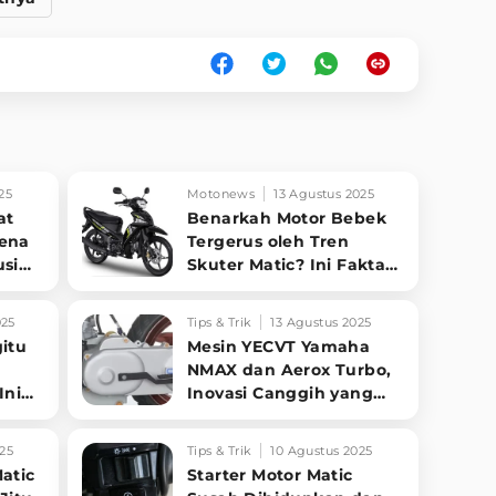
25
Motonews
13 Agustus 2025
at
Benarkah Motor Bebek
Kena
Tergerus oleh Tren
usi
Skuter Matic? Ini Fakta
dan Alasannya!
025
Tips & Trik
13 Agustus 2025
itu
Mesin YECVT Yamaha
NMAX dan Aerox Turbo,
Ini
Inovasi Canggih yang
Justru Jadi Bumerang?
25
Tips & Trik
10 Agustus 2025
atic
Starter Motor Matic