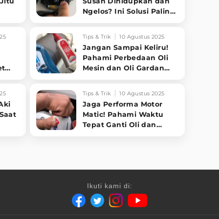
Jitu
Susah Dihidupkan dan
Ngelos? Ini Solusi Paling
Jitu!
25
Tips & Trik
10 Agustus 2025
Jangan Sampai Keliru!
Pahami Perbedaan Oli
et
Mesin dan Oli Gardan
kin
pada Motor Matic
25
Tips & Trik
10 Agustus 2025
Aki
Jaga Performa Motor
 Saat
Matic! Pahami Waktu
Tepat Ganti Oli dan
Kenali Tanda-tandanya
Ikuti kami di: