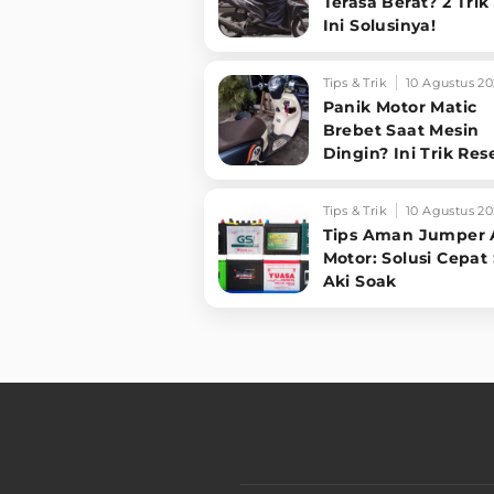
Terasa Berat? 2 Trik 
Ini Solusinya!
Tips & Trik
10 Agustus 20
Panik Motor Matic
Brebet Saat Mesin
Dingin? Ini Trik Res
ECM Sepele yang Bi
Motor Normal Lagi!
Tips & Trik
10 Agustus 20
Tips Aman Jumper 
Motor: Solusi Cepat
Aki Soak