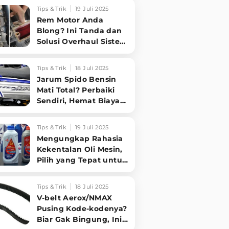
Sampai Tuntas
Tips & Trik
19 Juli 2025
Rem Motor Anda
Blong? Ini Tanda dan
Solusi Overhaul Sistem
Pengereman!
Tips & Trik
18 Juli 2025
Jarum Spido Bensin
Mati Total? Perbaiki
Sendiri, Hemat Biaya
Bengkel!
Tips & Trik
19 Juli 2025
Mengungkap Rahasia
Kekentalan Oli Mesin,
Pilih yang Tepat untuk
Performa Optimal
Motormu!
Tips & Trik
18 Juli 2025
V-belt Aerox/NMAX
Pusing Kode-kodenya?
Biar Gak Bingung, Ini