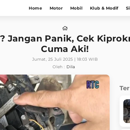
Home
Motor
Mobil
Klub & Modif
S
? Jangan Panik, Cek Kipro
Cuma Aki!
Jumat, 25 Juli 2025 | 18:03 WIB
Oleh :
Dila
Te