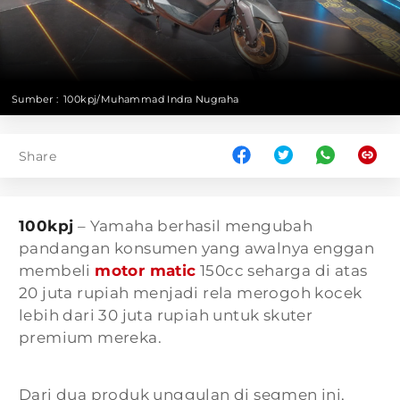
Sumber :
100kpj/Muhammad Indra Nugraha
Share
100kpj
– Yamaha berhasil mengubah
pandangan konsumen yang awalnya enggan
membeli
motor matic
150cc seharga di atas
20 juta rupiah menjadi rela merogoh kocek
lebih dari 30 juta rupiah untuk skuter
premium mereka.
Dari dua produk unggulan di segmen ini,