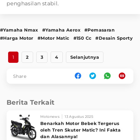
penghasilan stabil.
#Yamaha Nmax
#Yamaha Aerox
#Pemasaran
#Harga Motor
#Motor Matic
#150 Cc
#Desain Sporty
1
2
3
4
Selanjutnya
Share
Berita Terkait
Motonews
13 Agustus 2025
Benarkah Motor Bebek Tergerus
oleh Tren Skuter Matic? Ini Fakta
dan Alasannya!