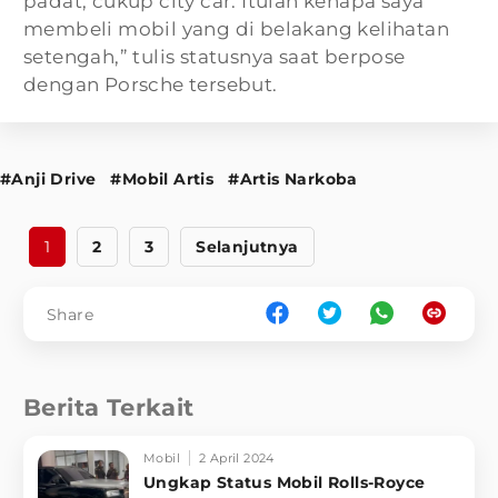
padat, cukup city car. Itulah kenapa saya
membeli mobil yang di belakang kelihatan
setengah,” tulis statusnya saat berpose
dengan Porsche tersebut.
#Anji Drive
#Mobil Artis
#Artis Narkoba
1
2
3
Selanjutnya
Share
Berita Terkait
Mobil
2 April 2024
Ungkap Status Mobil Rolls-Royce