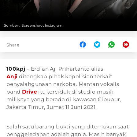
Sumber :
Screenshoot Instagram
Share
100kpj
– Erdian Aji Prihartanto alias
Anji
ditangkap pihak kepolisian terkait
penyalahgunaan narkoba. Mantan vokalis
band
Drive
itu terciduk di studio musik
miliknya yang berada di kawasan Cibubur,
Jakarta Timur, Jumat 11 Juni 2021.
Salah satu barang bukti yang ditemukan saat
penggeledahan adalah ganja. Masih banyak