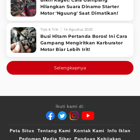
Bikin Kaget! Cara Gampang
Hilangkan Suara Dinamo Starter
Motor 'Nguung' Saat Dimatikan!
Tips & Trik
14 Agustus 2025
Busi Hitam Pertanda Boros! Ini Cara
Gampang Mengiritkan Karburator
Motor Biar Lebih Irit!
Selengkapnya
Ikuti kami di:
Peta Situs
Tentang Kami
Kontak Kami
Info Iklan
Pedoman Media Siber
Panduan Kebijakan