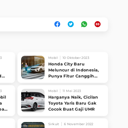
23
Mobil
10 Oktober 2023
Honda City Baru
Meluncur di Indonesia,
d
Punya Fitur Canggih
Harga Jadi Segini
3
Mobil
11 Mei 2023
bil
Harganya Naik, Cicilan
a
Toyota Yaris Baru Gak
pa
Cocok Buat Gaji UMR
Sirkuit
6 November 2022