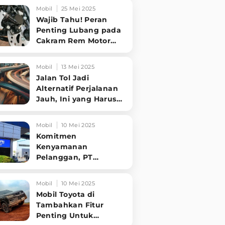
Tampilannya Gak
Mobil
25 Mei 2025
Main-ma
Wajib Tahu! Peran
Penting Lubang pada
Cakram Rem Motor
untuk Keselamatan
Berkendara
Mobil
13 Mei 2025
Jalan Tol Jadi
Alternatif Perjalanan
Jauh, Ini yang Harus
Diperhatikan
Pengendara
Mobil
10 Mei 2025
Komitmen
Kenyamanan
Pelanggan, PT
Hyundai Motors
Indonesia Perbaharui
Mobil
10 Mei 2025
Software mobil
Mobil Toyota di
Tambahkan Fitur
Penting Untuk