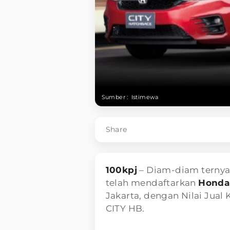
Sumber :
Istimewa
Share
100kpj
– Diam-diam ternya
telah mendaftarkan
Honda
Jakarta, dengan Nilai Jua
CITY HB.