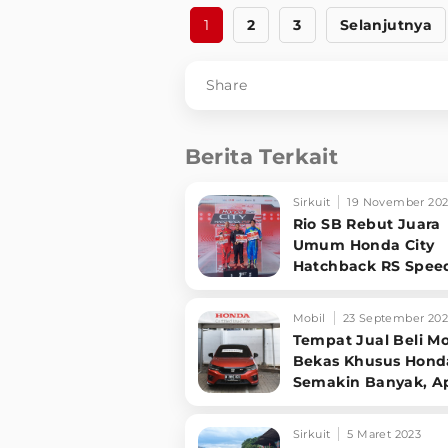
1
2
3
Selanjutnya
Share
Berita Terkait
Sirkuit
19 November 20
Rio SB Rebut Juara
Umum Honda City
Hatchback RS Spee
Challenge 2023
Mobil
23 September 202
Tempat Jual Beli Mo
Bekas Khusus Hond
Semakin Banyak, A
Istimewanya?
Sirkuit
5 Maret 2023