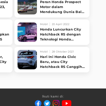
esia
Peran Honda Prospect
23,
Motor dalam
Mendukung Dunia Balap
Juara
Mobil Nasional
Mobil
20 April 2022
Honda Luncurkan City
apkan
Hatchback RS dengan
RS
Teknologi Honda
Sensing
Mobil
28 Oktober 2021
r,
Hari Ini Honda Civic
City
Baru, atau City
Hatchback RS Canggih
Hadir di RI
Ikuti kami di: