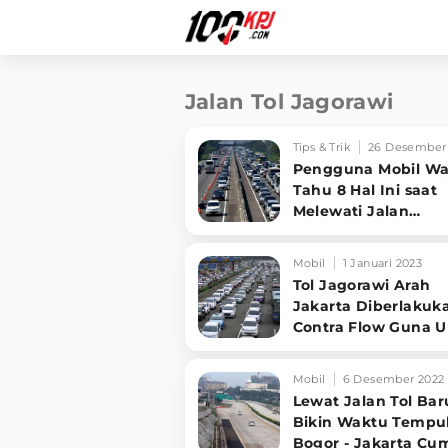
Jalan Tol Jagorawi
Tips & Trik
26 Desember
Pengguna Mobil Wa
Tahu 8 Hal Ini saat
Melewati Jalan
Contraflow di Libur
Nataru
Mobil
1 Januari 2023
Tol Jagorawi Arah
Jakarta Diberlakuk
Contra Flow Guna U
Kemacetan
Mobil
6 Desember 2022
Lewat Jalan Tol Bar
Bikin Waktu Tempu
Bogor - Jakarta Cu