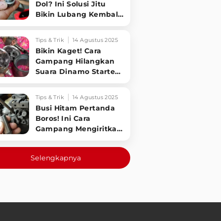
Dol? Ini Solusi Jitu
Bikin Lubang Kembali
Kuat!
Tips & Trik
14 Agustus 2025
Bikin Kaget! Cara
Gampang Hilangkan
Suara Dinamo Starter
Motor 'Nguung' Saat
Dimatikan!
Tips & Trik
14 Agustus 2025
Busi Hitam Pertanda
Boros! Ini Cara
Gampang Mengiritkan
Karburator Motor Biar
Lebih Irit!
Selengkapnya