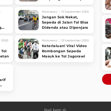
Berjalan di 2023
0
Motonews
15 September 2020
Jangan Sok Nekat,
Sepeda di Jalan Tol Bisa
g
Didenda atau Dipenjara
r 2020
Motonews
13 September 2020
Keterlaluan! Viral Video
 Tol
Rombongan Sepeda
getan
Masuk ke Tol Jagorawi
rif
Ikuti kami di: