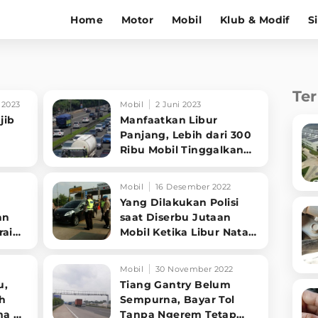
Home
Motor
Mobil
Klub & Modif
S
Te
 2023
Mobil
2 Juni 2023
jib
Manfaatkan Libur
Panjang, Lebih dari 300
Ribu Mobil Tinggalkan
Jabotabek
Mobil
16 Desember 2022
Yang Dilakukan Polisi
an
saat Diserbu Jutaan
rai
Mobil Ketika Libur Natal
dan Tahun Baru
Mobil
30 November 2022
u,
Tiang Gantry Belum
h
Sempurna, Bayar Tol
ma 45
Tanpa Ngerem Tetap