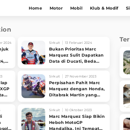
Home
Motor
Mobil
Klub & Modif
S
tion
Te
r 2024
Sirkuit
13 Februari 2024
njuk
Bukan Prioritas Marc
Marquez Sulit Dapatkan
24,
Data di Ducati, Beda
ng
Sama Honda
23
Sirkuit
27 November 2023
lap
Perpisahan Pahit Marc
MXGP
Marquez dengan Honda,
ta
Ditabrak Martin yang
Motor
Selalu Dibela
3
Sirkuit
10 Oktober 2023
i
Marc Marquez Siap Bikin
h
Heboh MotoGP
psol,
Mandalika, Ini Tempat