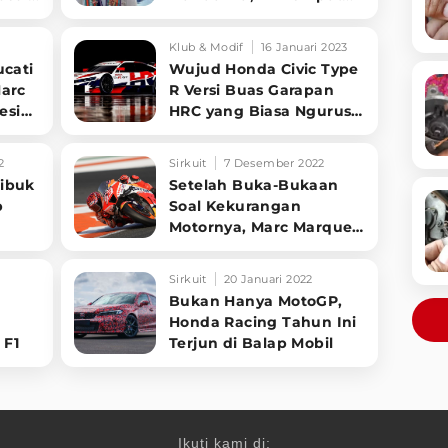
nya
Penginapannya di
Lombok
Klub & Modif
16 Januari 2023
ucati
Wujud Honda Civic Type
arc
R Versi Buas Garapan
esini
HRC yang Biasa Ngurus
Balap Motor
2
Sirkuit
7 Desember 2022
ibuk
Setelah Buka-Bukaan
p
Soal Kekurangan
Motornya, Marc Marquez
Ingin Motornya Seperti
Ducati
Sirkuit
20 Januari 2022
Bukan Hanya MotoGP,
p
Honda Racing Tahun Ini
 F1
Terjun di Balap Mobil
Ikuti kami di: