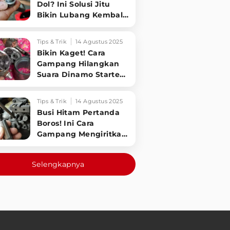
Dol? Ini Solusi Jitu
Bikin Lubang Kembali
Kuat!
Tips & Trik
14 Agustus 2025
Bikin Kaget! Cara
Gampang Hilangkan
Suara Dinamo Starter
Motor 'Nguung' Saat
Dimatikan!
Tips & Trik
14 Agustus 2025
Busi Hitam Pertanda
Boros! Ini Cara
Gampang Mengiritkan
Karburator Motor Biar
Lebih Irit!
Selengkapnya