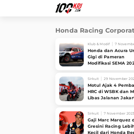
Honda Racing Corpora
Klub & Modif
7 Novembe
Honda dan Acura U
Gigi di Pameran
Modifikasi SEMA 20
Siap Jual Part Raci
HRC
Sirkuit
29 November 20
Motul Ajak 4 Pemba
HRC di WSBK dan 
Libas Jalanan Jakar
Bareng Komunitas 
Sirkuit
7 November 202
Gaji Marc Marquez d
Gresini Racing Lebi
Kecil dari Honda Re