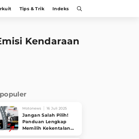
irkuit
Tips & Trik
Indeks
 Emisi Kendaraan
rpopuler
Motonews
16 Juli 2025
Jangan Salah Pilih!
Panduan Lengkap
Memilih Kekentalan
Oli Motor Sesuai