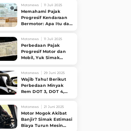
Kondisi Mesin
Motonews
11 Juli 2025
Memahami Pajak
Progresif Kendaraan
Bermotor: Apa Itu dan
Siapa yang Kena?
Simak Penjelasannya
Motonews
11 Juli 2025
Perbedaan Pajak
Progresif Motor dan
Mobil, Yuk Simak
Penjelasan
Singkatnya!
Motonews
29 Juni 2025
Wajib Tahu! Berikut
Perbedaan Minyak
Rem DOT 3, DOT 4,
dan DOT 5 untuk
Motor Anda
Motonews
21 Juni 2025
Motor Mogok Akibat
Banjir? Simak Estimasi
Biaya Turun Mesin