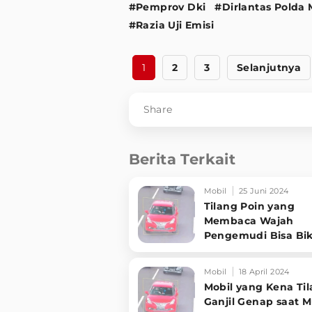
#Pemprov Dki
#Dirlantas Polda 
#Razia Uji Emisi
1
2
3
Selanjutnya
Share
Berita Terkait
Mobil
25 Juni 2024
Tilang Poin yang
Membaca Wajah
Pengemudi Bisa Bik
SIM Gak Berlaku
Mobil
18 April 2024
Mobil yang Kena Ti
Ganjil Genap saat 