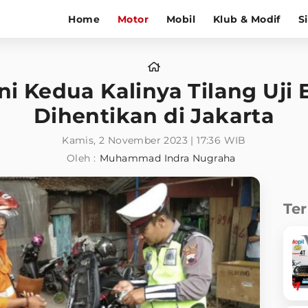
Home
Motor
Mobil
Klub & Modif
S
Ini Kedua Kalinya Tilang Uji
Dihentikan di Jakarta
Kamis, 2 November 2023 | 17:36 WIB
Oleh :
Muhammad Indra Nugraha
Te