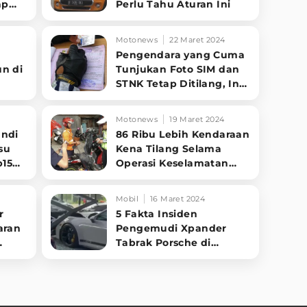
ap
Perlu Tahu Aturan Ini
Motonews
22 Maret 2024
Pengendara yang Cuma
n di
Tunjukan Foto SIM dan
STNK Tetap Ditilang, Ini
rusia
Alasan Polisi
Motonews
19 Maret 2024
andi
86 Ribu Lebih Kendaraan
su
Kena Tilang Selama
p150
Operasi Keselamatan
2024, Ini Pelanggaran
Terbanyak
Mobil
16 Maret 2024
r
5 Fakta Insiden
aran
Pengemudi Xpander
Tabrak Porsche di
mai?
Showroom PIK 2