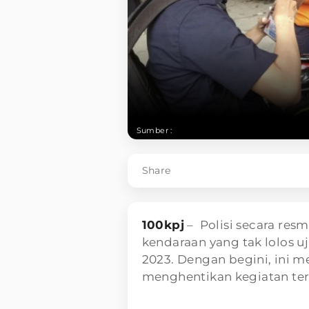
Sumber :
Share
100kpj
– Polisi secara res
kendaraan yang tak lolos u
2023. Dengan begini, ini m
menghentikan kegiatan ter