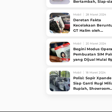
Bertambah, Siap-si
Bayar
Mobil
28 Maret 2024
Deretan Fakta
Kecelakaan Beruntu
GT Halim oleh
Pengemudi Truk Be
18 Tahun
Mobil
20 Maret 2024
Begini Modus Oper
Pembuatan SIM Pal
yang Dijual Mulai R
Ribu
Mobil
18 Maret 2024
Polisi: Sopir Xpande
Siap Ganti Rugi Mili
Rupiah, Showroom
Porsche Enggan Da