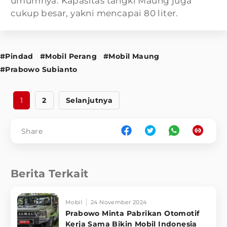
umumnya. Kapasitas tangki Maung juga
cukup besar, yakni mencapai 80 liter.
#Pindad
#Mobil Perang
#Mobil Maung
#Prabowo Subianto
1
2
Selanjutnya
Share
Berita Terkait
Mobil
24 November 2024
Prabowo Minta Pabrikan Otomotif
Kerja Sama Bikin Mobil Indonesia