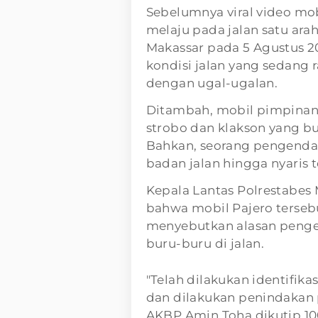
Sebelumnya viral video mo
melaju pada jalan satu ara
Makassar pada 5 Agustus 2
kondisi jalan yang sedang 
dengan ugal-ugalan.
Ditambah, mobil pimpina
strobo dan klakson yang bu
Bahkan, seorang pengendar
badan jalan hingga nyaris 
Kepala Lantas Polrestabe
bahwa mobil Pajero terseb
menyebutkan alasan penge
buru-buru di jalan.
"Telah dilakukan identifi
dan dilakukan penindakan pe
AKBP Amin Toha dikutip 10