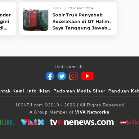
Mobil
28 Maret 2024
ander
Sopir Truk Penyebab
gini
Kecelakaan di GT Halim:
di
Saya Tanggung Jawab
Beli Semua Mobil Korban
Ikuti kami di:
ntak Kami
Info Iklan
Pedoman Media Siber
Panduan Keb
100KPJ.com
©2019 - 2026
| All Rights Reserved
A Group Member of
VIVA Networks