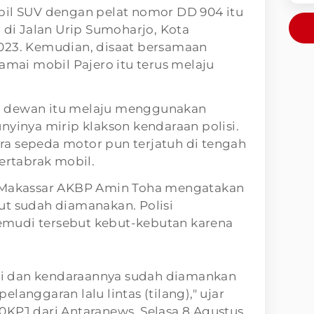
bil SUV dengan pelat nomor DD 904 itu
h di Jalan Urip Sumoharjo, Kota
023. Kemudian, disaat bersamaan
ramai mobil Pajero itu terus melaju
n dewan itu melaju menggunakan
nyinya mirip klakson kendaraan polisi.
a sepeda motor pun terjatuh di tengah
tertabrak mobil.
s Makassar AKBP Amin Toha mengatakan
ut sudah diamanakan. Polisi
mudi tersebut kebut-kebutan karena
kasi dan kendaraannya sudah diamankan
langgaran lalu lintas (tilang)," ujar
0KPJ dari Antaranews, Selasa 8 Agustus