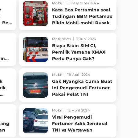
Mobil
5 Desember 2024
r
Kata Bos Pertamina soal
i
Tudingan BBM Pertamax
 Besi
Bikin Mobil-mobil Rusak
t
Motonews
3 Juni 2024
Biaya Bikin SIM C1,
Pemilik Yamaha XMAX
in
Perlu Punya Gak?
Mobil
18 April 2024
ak
Gak Nyangka Cuma Buat
rik
Ini Pengemudi Fortuner
I
Pakai Pelat TNI
Mobil
12 April 2024
Viral Pengemudi
yang
Fortuner Adik Jenderal
an
TNI vs Wartawan