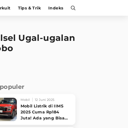
irkuit
Tips & Trik
Indeks
sel Ugal-ugalan
obo
rpopuler
Mobil
12 Juni 2025
Mobil Listrik di IIMS
2025 Cuma Rp184
Juta! Ada yang Bisa
Disewa Tanpa Beli,