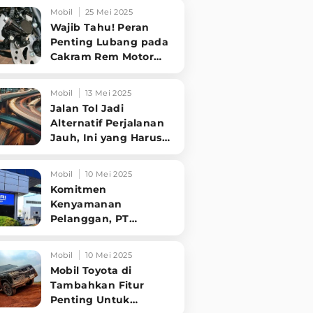
Tampilannya Gak
Mobil
25 Mei 2025
Main-ma
Wajib Tahu! Peran
Penting Lubang pada
Cakram Rem Motor
untuk Keselamatan
Berkendara
Mobil
13 Mei 2025
Jalan Tol Jadi
Alternatif Perjalanan
Jauh, Ini yang Harus
Diperhatikan
Pengendara
Mobil
10 Mei 2025
Komitmen
Kenyamanan
Pelanggan, PT
Hyundai Motors
Indonesia Perbaharui
Mobil
10 Mei 2025
Software mobil
Mobil Toyota di
Tambahkan Fitur
Penting Untuk