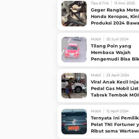
Tips & Trik
13 Mei 2025
Geger Rangka Moto
Honda Keropos, Kin
Produksi 2024 Bawa
Tebal dan Anti Kara
Mobil
25 Juni 2024
Tilang Poin yang
Membaca Wajah
Pengemudi Bisa Bik
SIM Gak Berlaku
Mobil
23 April 2024
Viral Anak Kecil Inj
Pedal Gas Mobil List
Tabrak Tembok MO
Kelapa Gading
Mobil
12 April 2024
Ternyata Ini Pemilik
Pelat TNI Fortuner 
Ribut sama Wartaw