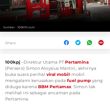
Sumber :
100KPJ.com
Share
100kpj
–Direktur Utama PT
Pertamina
(Persero) Simon Aloysius Mantiri, akhirnya
buka suara perihal
viral
mobil
-mobil
mengalami kerusakan pada
fuel pump
yang
diduga karena
BBM
Pertamax
. Simon tak
melihat ini sebagai ancaman pada
Pertamina.