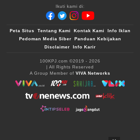
Ikuti kami di:
Peta Situs
Tentang Kami
Kontak Kami
Info Iklan
Pedoman Media Siber
Panduan Kebijakan
Disclaimer
Info Karir
100KPJ.com
©2019 - 2026
| All Rights Reserved
A Group Member of
VIVA Networks