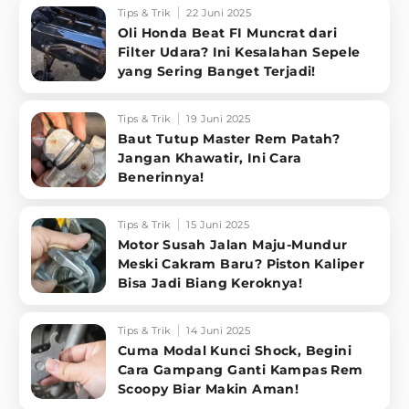
Tips & Trik
22 Juni 2025
Oli Honda Beat FI Muncrat dari
Filter Udara? Ini Kesalahan Sepele
yang Sering Banget Terjadi!
Tips & Trik
19 Juni 2025
Baut Tutup Master Rem Patah?
Jangan Khawatir, Ini Cara
Benerinnya!
Tips & Trik
15 Juni 2025
Motor Susah Jalan Maju-Mundur
Meski Cakram Baru? Piston Kaliper
Bisa Jadi Biang Keroknya!
Tips & Trik
14 Juni 2025
Cuma Modal Kunci Shock, Begini
Cara Gampang Ganti Kampas Rem
Scoopy Biar Makin Aman!