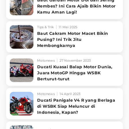
Baut Gardan Motor Dol dan Sering
Rembes? Ini Cara Ajaib Bikin Motor
Kamu Aman Lagi!
Tips & Trik
11 Mei 2025
Baut Cakram Motor Macet Bikin
Pusing? Ini Trik Jitu
Membongkarnya
Motonews
27 November 2023
Ducati Kuasai Balap Motor Dunia,
Juara MotoGP Hingga WSBK
Berturut-turut
Motonews
14 April 2023
Ducati Panigale V4 R yang Berlaga
di WSBK Siap Meluncur di
Indonesia, Kapan?