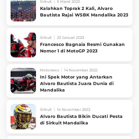
Sirkuit
5 Maret 2023
Kalahkan Toprak 2 Kali, Alvaro
Bautista Rajai WSBK Mandalika 2023
Sirkuit
23 Januari 2023
Francesco Bagnaia Resmi Gunakan
Nomor 1 di MotoGP 2023
Motonews
14 November 2022
Ini Spek Motor yang Antarkan
Alvaro Bautista Juara Dunia di
Mandalika
Sirkuit
14 November 2022
Alvaro Bautista Bikin Ducati Pesta
di Sirkuit Mandalika