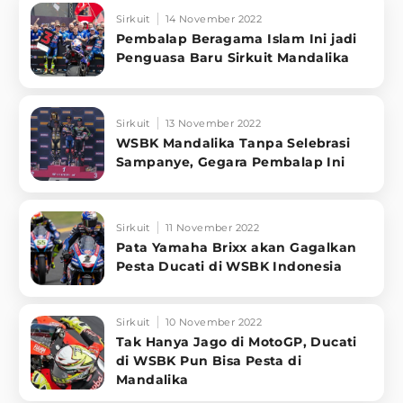
Sirkuit
14 November 2022
Pembalap Beragama Islam Ini jadi
Penguasa Baru Sirkuit Mandalika
Sirkuit
13 November 2022
WSBK Mandalika Tanpa Selebrasi
Sampanye, Gegara Pembalap Ini
Sirkuit
11 November 2022
Pata Yamaha Brixx akan Gagalkan
Pesta Ducati di WSBK Indonesia
Sirkuit
10 November 2022
Tak Hanya Jago di MotoGP, Ducati
di WSBK Pun Bisa Pesta di
Mandalika