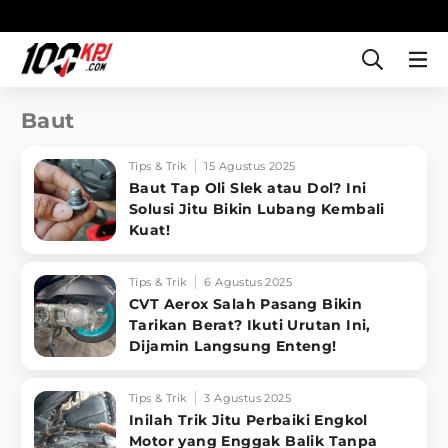
Baut
Tips & Trik
15 Agustus 2025
Baut Tap Oli Slek atau Dol? Ini
Solusi Jitu Bikin Lubang Kembali
Kuat!
Tips & Trik
6 Agustus 2025
CVT Aerox Salah Pasang Bikin
Tarikan Berat? Ikuti Urutan Ini,
Dijamin Langsung Enteng!
Tips & Trik
3 Agustus 2025
Inilah Trik Jitu Perbaiki Engkol
Motor yang Enggak Balik Tanpa