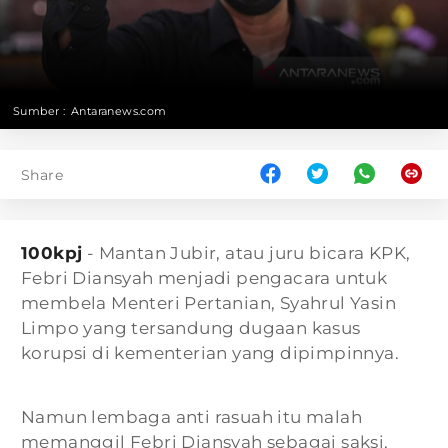
Sumber :
Antaranews.com
Share
100kpj
- Mantan Jubir, atau juru bicara KPK,
Febri Diansyah menjadi pengacara untuk
membela Menteri Pertanian, Syahrul Yasin
Limpo yang tersandung dugaan kasus
korupsi di kementerian yang dipimpinnya.
Namun lembaga anti rasuah itu malah
memanggil Febri Diansyah sebagai saksi,