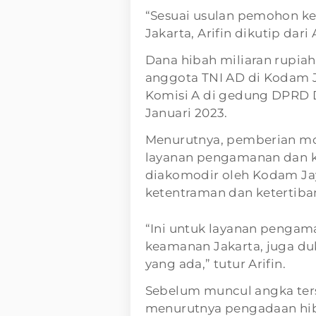
“Sesuai usulan pemohon ke
Jakarta, Arifin dikutip dar
Dana hibah miliaran rupia
anggota TNI AD di Kodam J
Komisi A di gedung DPRD D
Januari 2023.
Menurutnya, pemberian mo
layanan pengamanan dan k
diakomodir oleh Kodam J
ketentraman dan ketertib
“Ini untuk layanan penga
keamanan Jakarta, juga du
yang ada,” tutur Arifin.
Sebelum muncul angka ters
menurutnya pengadaan hiba