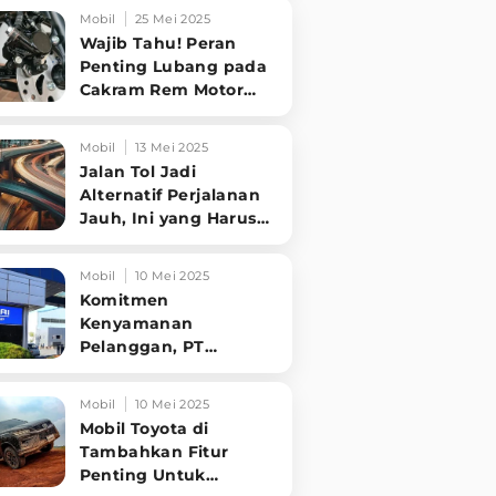
Tampilannya Gak
Mobil
25 Mei 2025
Main-ma
Wajib Tahu! Peran
Penting Lubang pada
Cakram Rem Motor
untuk Keselamatan
Berkendara
Mobil
13 Mei 2025
Jalan Tol Jadi
Alternatif Perjalanan
Jauh, Ini yang Harus
Diperhatikan
Pengendara
Mobil
10 Mei 2025
Komitmen
Kenyamanan
Pelanggan, PT
Hyundai Motors
Indonesia Perbaharui
Mobil
10 Mei 2025
Software mobil
Mobil Toyota di
Tambahkan Fitur
Penting Untuk