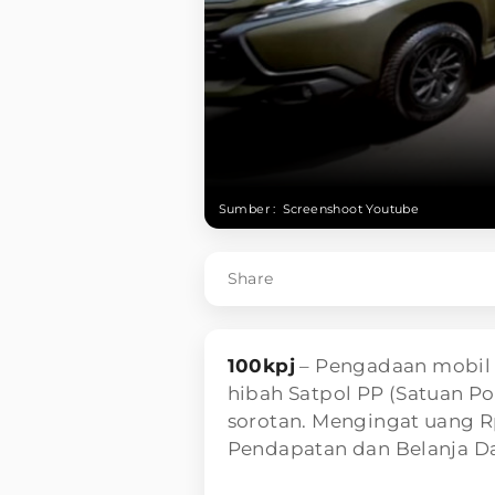
Sumber :
Screenshoot Youtube
Share
100kpj
– Pengadaan mobil 
hibah Satpol PP (Satuan Po
sorotan. Mengingat uang Rp
Pendapatan dan Belanja Da