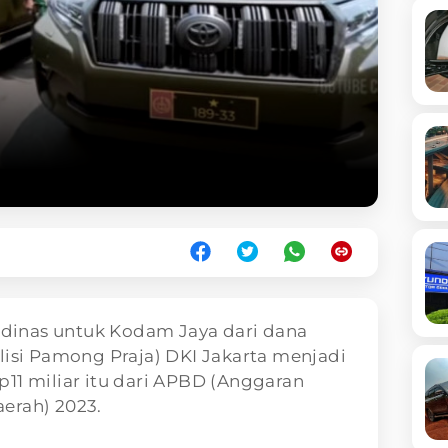
dinas untuk Kodam Jaya dari dana
lisi Pamong Praja) DKI Jakarta menjadi
11 miliar itu dari APBD (Anggaran
erah) 2023.