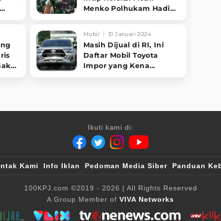
Menko Polhukam Hadi
Tjahjanto
Mobil
31 Januari 2024
ang
Masih Dijual di RI, Ini
ris
Daftar Mobil Toyota
Gak
Impor yang Kena
Skandal Mesin Diesel
Ikuti kami di:
ntak Kami
Info Iklan
Pedoman Media Siber
Panduan Keb
100KPJ.com
©2019 - 2026
| All Rights Reserved
A Group Member of
VIVA Networks