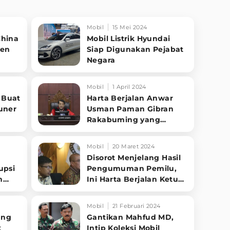
Mobil
15 Mei 2024
China
Mobil Listrik Hyundai
den
Siap Digunakan Pejabat
Negara
Mobil
1 April 2024
 Buat
Harta Berjalan Anwar
uner
Usman Paman Gibran
Rakabuming yang
Kembali Melanggar
Kode Etik
Mobil
20 Maret 2024
Disorot Menjelang Hasil
upsi
Pengumuman Pemilu,
n
Ini Harta Berjalan Ketua
n
KPU
Mobil
21 Februari 2024
ang
Gantikan Mahfud MD,
k
Intip Koleksi Mobil