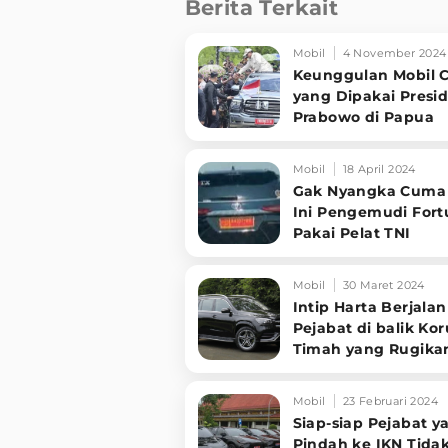
Berita Terkait
Mobil
4 November 2024
Keunggulan Mobil 
yang Dipakai Presi
Prabowo di Papua
Mobil
18 April 2024
Gak Nyangka Cuma
Ini Pengemudi Fort
Pakai Pelat TNI
Mobil
30 Maret 2024
Intip Harta Berjalan
Pejabat di balik Kor
Timah yang Rugika
Negara Rp271 Triliu
Mobil
23 Februari 2024
Siap-siap Pejabat y
Pindah ke IKN Tida