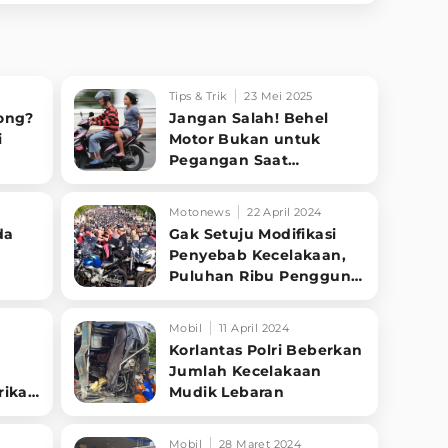
Tips & Trik
23 Mei 2025
ong?
Jangan Salah! Behel
i
Motor Bukan untuk
Pegangan Saat
Bonceng, Ini Fungsi
Aslinya!
Motonews
22 April 2024
da
Gak Setuju Modifikasi
Penyebab Kecelakaan,
Puluhan Ribu Pengguna
Motor Demo
Mobil
11 April 2024
Korlantas Polri Beberkan
Jumlah Kecelakaan
ikat
Mudik Lebaran
apan
Mobil
28 Maret 2024