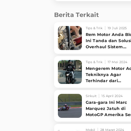
Berita Terkait
Tips & Trik
19 Juli 2025
Rem Motor Anda Bl
Ini Tanda dan Solus
Overhaul Sistem
Pengereman!
Tips & Trik
17 Mei 2024
Mengerem Motor A
Tekniknya Agar
Terhindar dari
Kecelakaan, Seperti
Apa?
Sirkuit
15 April 2024
Gara-gara Ini Marc
Marquez Jatuh di
MotoGP Amerika Ser
saat Memimpin Bal
Mobil
28 Maret 2024