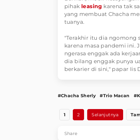
pihak
leasing
karena tak s
yang membuat Chacha mera
tuanya.
"Terakhir itu dia ngomong 
karena masa pandemi ini. J
ngerasa enggak ada kerjaa
dia bilang enggak punya u
berkarier di sini," papar Iis 
#Chacha Sherly
#Trio Macan
#K
1
2
Selanjutnya
Tam
Share