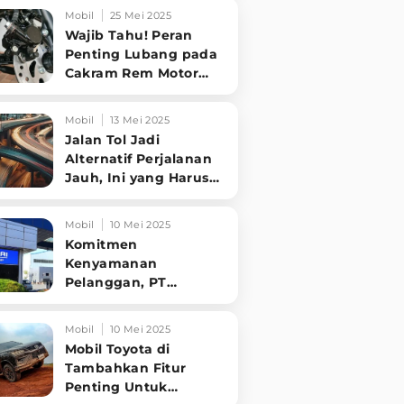
Tampilannya Gak
Mobil
25 Mei 2025
Main-ma
Wajib Tahu! Peran
Penting Lubang pada
Cakram Rem Motor
untuk Keselamatan
Berkendara
Mobil
13 Mei 2025
Jalan Tol Jadi
Alternatif Perjalanan
Jauh, Ini yang Harus
Diperhatikan
Pengendara
Mobil
10 Mei 2025
Komitmen
Kenyamanan
Pelanggan, PT
Hyundai Motors
Indonesia Perbaharui
Mobil
10 Mei 2025
Software mobil
Mobil Toyota di
Tambahkan Fitur
Penting Untuk