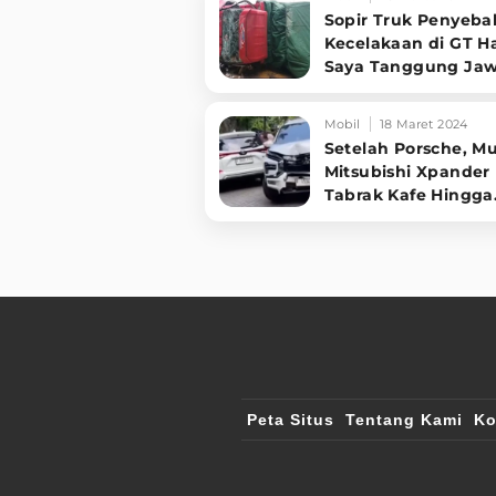
Sopir Truk Penyeba
Kecelakaan di GT Ha
Saya Tanggung Ja
Beli Semua Mobil K
Mobil
18 Maret 2024
Setelah Porsche, M
Mitsubishi Xpander
Tabrak Kafe Hingga
Pagar Sekolah
Peta Situs
Tentang Kami
Ko