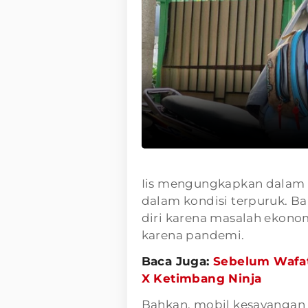
Iis mengungkapkan dalam 
dalam kondisi terpuruk. B
diri karena masalah ekonom
karena pandemi.
Baca Juga:
Sebelum Wafat,
X Ketimbang Ninja
Bahkan, mobil kesayangan 