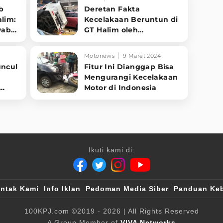
b
Deretan Fakta
lim:
Kecelakaan Beruntun di
wab
GT Halim oleh
orban
Pengemudi Truk Berusia
18 Tahun
Motonews
9 Maret 2024
uncul
Fitur Ini Dianggap Bisa
Mengurangi Kecelakaan
Motor di Indonesia
Ikuti kami di:
ntak Kami
Info Iklan
Pedoman Media Siber
Panduan Keb
100KPJ.com
©2019 - 2026
| All Rights Reserved
A Group Member of
VIVA Networks