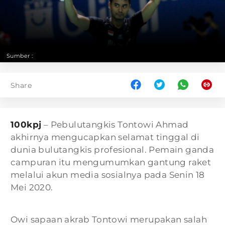
Sumber :
Share
100kpj
– Pebulutangkis Tontowi Ahmad
akhirnya mengucapkan selamat tinggal di
dunia bulutangkis profesional. Pemain ganda
campuran itu mengumumkan gantung raket
melalui akun media sosialnya pada Senin 18
Mei 2020.
Owi sapaan akrab Tontowi merupakan salah