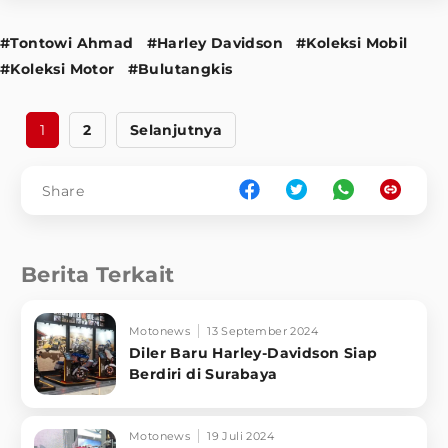
#Tontowi Ahmad
#Harley Davidson
#Koleksi Mobil
#Koleksi Motor
#Bulutangkis
1
2
Selanjutnya
Share
Berita Terkait
Motonews
13 September 2024
Diler Baru Harley-Davidson Siap
Berdiri di Surabaya
Motonews
19 Juli 2024