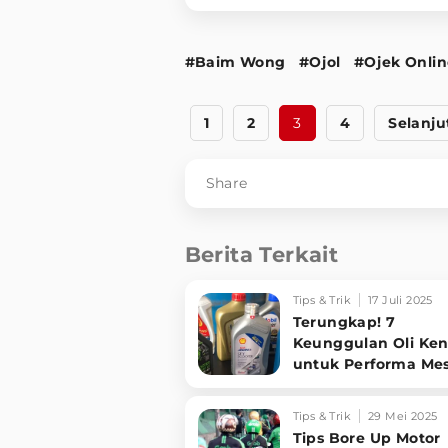
#Baim Wong
#Ojol
#Ojek Onlin
1
2
3
4
Selanju
Share
Berita Terkait
Tips & Trik
17 Juli 2025
Terungkap! 7
Keunggulan Oli Ken
untuk Performa Me
Optimal dan Tahan
Lama
Tips & Trik
29 Mei 2025
Tips Bore Up Motor