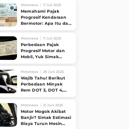
Kondisi Mesin
Motonews
11 Juli 2025
Memahami Pajak
Progresif Kendaraan
Bermotor: Apa Itu dan
Siapa yang Kena?
Simak Penjelasannya
Motonews
11 Juli 2025
Perbedaan Pajak
Progresif Motor dan
Mobil, Yuk Simak
Penjelasan
Singkatnya!
Motonews
29 Juni 2025
Wajib Tahu! Berikut
Perbedaan Minyak
Rem DOT 3, DOT 4,
dan DOT 5 untuk
Motor Anda
Motonews
21 Juni 2025
Motor Mogok Akibat
Banjir? Simak Estimasi
Biaya Turun Mesin