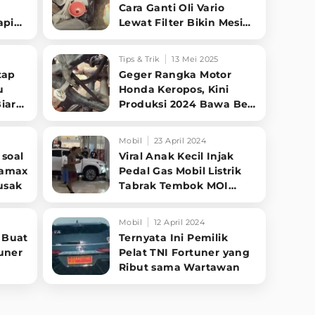
Cara Ganti Oli Vario
api
Lewat Filter Bikin Mesin
Awet Buat Ojol dan
Kurir
Tips & Trik
13 Mei 2025
tap
Geger Rangka Motor
u
Honda Keropos, Kini
iar
Produksi 2024 Bawa Besi
Tebal dan Anti Karat
Mobil
23 April 2024
 soal
Viral Anak Kecil Injak
tamax
Pedal Gas Mobil Listrik
usak
Tabrak Tembok MOI
Kelapa Gading
Mobil
12 April 2024
 Buat
Ternyata Ini Pemilik
uner
Pelat TNI Fortuner yang
Ribut sama Wartawan