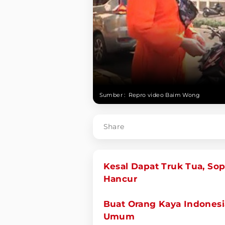
Sumber :
Repro video Baim Wong
Share
Kesal Dapat Truk Tua, Sop
Hancur
Buat Orang Kaya Indonesia
Umum