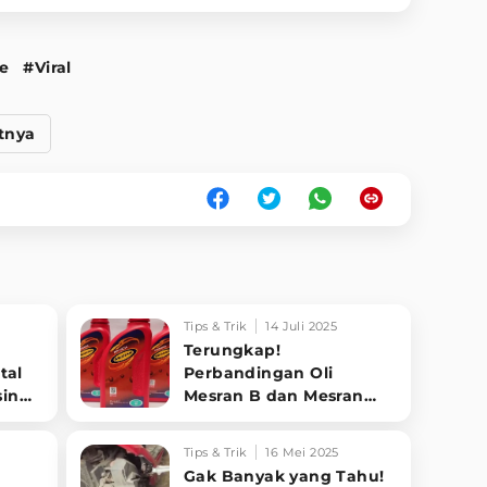
e
#Viral
tnya
Tips & Trik
14 Juli 2025
Terungkap!
tal
Perbandingan Oli
sin
Mesran B dan Mesran
SAE 40, Mana yang
Cocok untuk Motor
Tips & Trik
16 Mei 2025
Anda?
Gak Banyak yang Tahu!