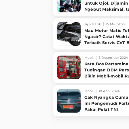
untuk Ojol, Dijamin
Ngebut Maksimal, t
Perhatikan Ini!
Tips & Trik
15 Mei 2025
Mau Motor Matic Te
Ngacir? Catat Wakt
Terbaik Servis CVT B
Gak Jebol!
Mobil
5 Desember 2024
Kata Bos Pertamina
Tudingan BBM Per
Bikin Mobil-mobil R
Mobil
18 April 2024
Gak Nyangka Cuma
Ini Pengemudi Fort
Pakai Pelat TNI