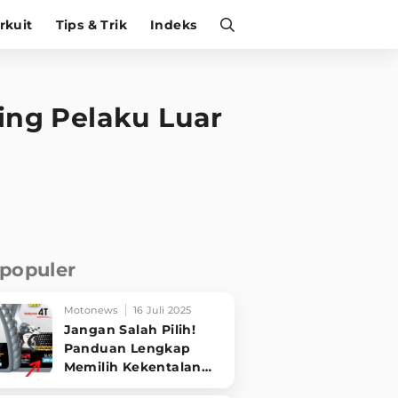
irkuit
Tips & Trik
Indeks
ing Pelaku Luar
rpopuler
Motonews
16 Juli 2025
Jangan Salah Pilih!
Panduan Lengkap
Memilih Kekentalan
Oli Motor Sesuai