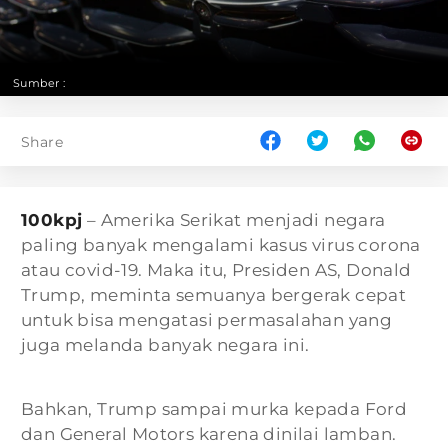
Sumber :
Share
100kpj
– Amerika Serikat menjadi negara
paling banyak mengalami kasus virus corona
atau covid-19. Maka itu, Presiden AS, Donald
Trump, meminta semuanya bergerak cepat
untuk bisa mengatasi permasalahan yang
juga melanda banyak negara ini.
Bahkan, Trump sampai murka kepada Ford
dan General Motors karena dinilai lamban.