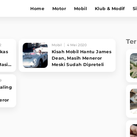
Home
Motor
Mobil
Klub & Modif
S
Te
2
Mobil
4 Mei 2020
ekas
Kisah Mobil Hantu James
Dean, Masih Meneror
Masih
Meski Sudah Dipreteli
9
aling
eror