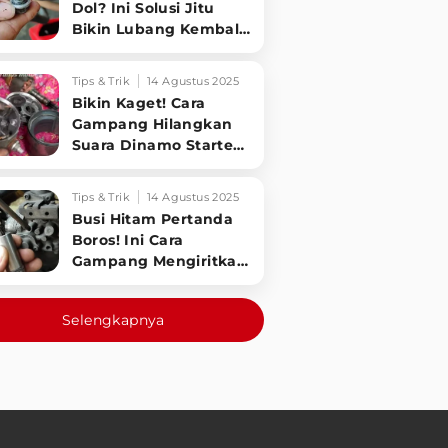
Dol? Ini Solusi Jitu
Bikin Lubang Kembali
Kuat!
Tips & Trik
14 Agustus 2025
Bikin Kaget! Cara
Gampang Hilangkan
Suara Dinamo Starter
Motor 'Nguung' Saat
Dimatikan!
Tips & Trik
14 Agustus 2025
Busi Hitam Pertanda
Boros! Ini Cara
Gampang Mengiritkan
Karburator Motor Biar
Lebih Irit!
Selengkapnya