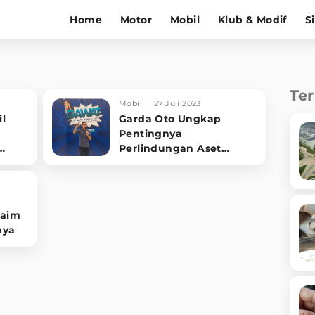
Home
Motor
Mobil
Klub & Modif
S
Te
Mobil
27 Juli 2023
il
Garda Oto Ungkap
Pentingnya
Perlindungan Aset
Kendaraan, Klaim
Asuransi Mudah
laim
nya