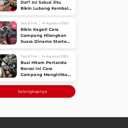
Dol? Ini Solusi Jitu
Bikin Lubang Kembali
Kuat!
Tips & Trik
14 Agustus 2025
Bikin Kaget! Cara
Gampang Hilangkan
Suara Dinamo Starter
Motor 'Nguung' Saat
Dimatikan!
Tips & Trik
14 Agustus 2025
Busi Hitam Pertanda
Boros! Ini Cara
Gampang Mengiritkan
Karburator Motor Biar
Lebih Irit!
Selengkapnya