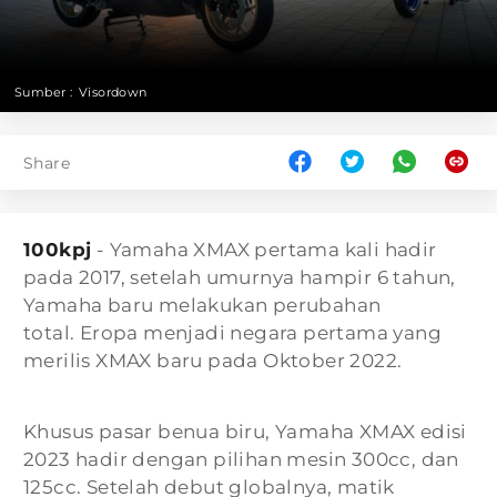
Sumber :
Visordown
Share
100kpj
- Yamaha XMAX pertama kali hadir
pada 2017, setelah umurnya hampir 6 tahun,
Yamaha baru melakukan perubahan
total. Eropa menjadi negara pertama yang
merilis XMAX baru pada Oktober 2022.
Khusus pasar benua biru, Yamaha XMAX edisi
2023 hadir dengan pilihan mesin 300cc, dan
125cc. Setelah debut globalnya, matik