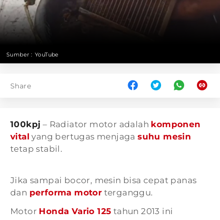
Sumber :
YouTube
Share
100kpj
– Radiator motor adalah
komponen
vital
yang bertugas menjaga
suhu mesin
tetap stabil.
Jika sampai bocor, mesin bisa cepat panas
dan
performa motor
terganggu.
Motor
Honda Vario 125
tahun 2013 ini