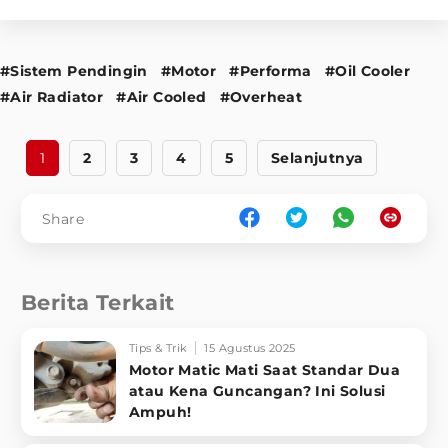
#Sistem Pendingin
#Motor
#Performa
#Oil Cooler
#Air Radiator
#Air Cooled
#Overheat
1
2
3
4
5
Selanjutnya
Share
Berita Terkait
Tips & Trik
15 Agustus 2025
Motor Matic Mati Saat Standar Dua
atau Kena Guncangan? Ini Solusi
Ampuh!