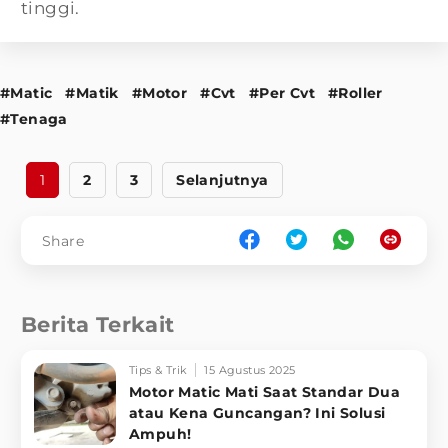
tinggi.
#Matic
#Matik
#Motor
#Cvt
#Per Cvt
#Roller
#Tenaga
1
2
3
Selanjutnya
Share
Berita Terkait
Tips & Trik
15 Agustus 2025
Motor Matic Mati Saat Standar Dua
atau Kena Guncangan? Ini Solusi
Ampuh!