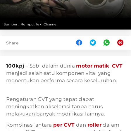
Sumber :
Rumput Teki Channel
Share
100kpj
– Sob, dalam dunia
motor
matik
,
CVT
menjadi salah satu komponen vital yang
menentukan performa secara keseluruhan.
Pengaturan CVT yang tepat dapat
meningkatkan akselerasi tanpa harus
melakukan banyak modifikasi lainnya.
Kombinasi antara
per CVT
dan
roller
dalam