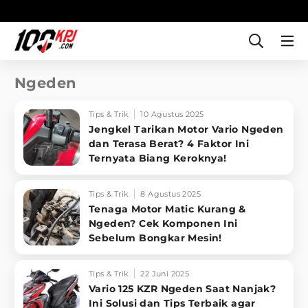
Ngeden
Tips & Trik
10 Agustus 2025
Jengkel Tarikan Motor Vario Ngeden
dan Terasa Berat? 4 Faktor Ini
Ternyata Biang Keroknya!
Tips & Trik
8 Agustus 2025
Tenaga Motor Matic Kurang &
Ngeden? Cek Komponen Ini
Sebelum Bongkar Mesin!
Tips & Trik
22 Juni 2025
Vario 125 KZR Ngeden Saat Nanjak?
Ini Solusi dan Tips Terbaik agar