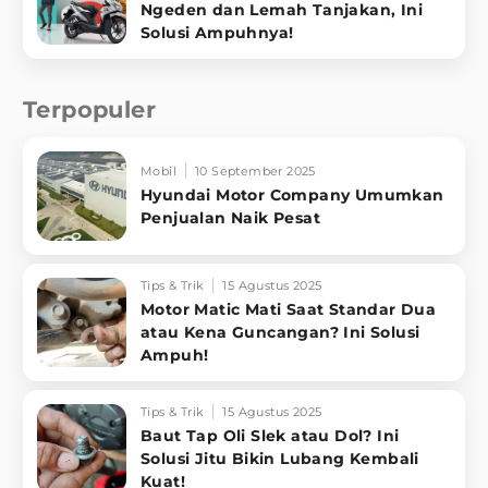
Ngeden dan Lemah Tanjakan, Ini
Solusi Ampuhnya!
Terpopuler
Mobil
10 September 2025
Hyundai Motor Company Umumkan
Penjualan Naik Pesat
Tips & Trik
15 Agustus 2025
Motor Matic Mati Saat Standar Dua
atau Kena Guncangan? Ini Solusi
Ampuh!
Tips & Trik
15 Agustus 2025
Baut Tap Oli Slek atau Dol? Ini
Solusi Jitu Bikin Lubang Kembali
Kuat!