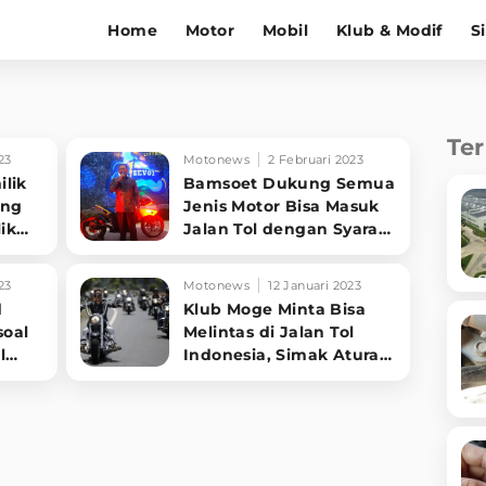
Home
Motor
Mobil
Klub & Modif
S
Te
23
Motonews
2 Februari 2023
ilik
Bamsoet Dukung Semua
ang
Jenis Motor Bisa Masuk
ik
Jalan Tol dengan Syarat
Ini
23
Motonews
12 Januari 2023
d
Klub Moge Minta Bisa
soal
Melintas di Jalan Tol
l
Indonesia, Simak Aturan
hal
Larangannya