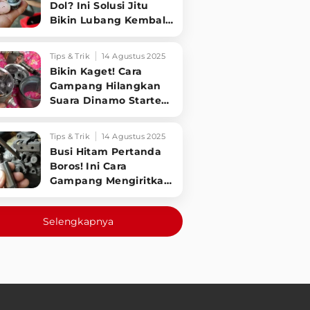
Dol? Ini Solusi Jitu
Bikin Lubang Kembali
Kuat!
Tips & Trik
14 Agustus 2025
Bikin Kaget! Cara
Gampang Hilangkan
Suara Dinamo Starter
Motor 'Nguung' Saat
Dimatikan!
Tips & Trik
14 Agustus 2025
Busi Hitam Pertanda
Boros! Ini Cara
Gampang Mengiritkan
Karburator Motor Biar
Lebih Irit!
Selengkapnya