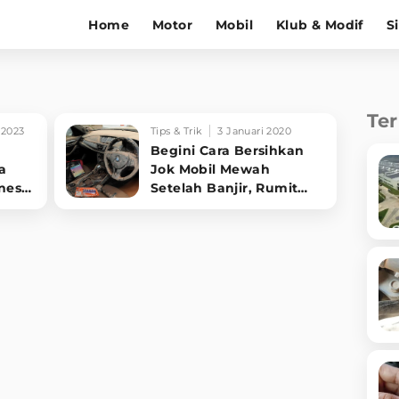
Home
Motor
Mobil
Klub & Modif
S
Te
 2023
Tips & Trik
3 Januari 2020
Begini Cara Bersihkan
a
Jok Mobil Mewah
ness
Setelah Banjir, Rumit
Juga