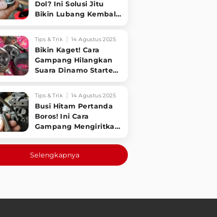
Dol? Ini Solusi Jitu
Bikin Lubang Kembali
Kuat!
Tips & Trik
14 Agustus 2025
Bikin Kaget! Cara
Gampang Hilangkan
Suara Dinamo Starter
Motor 'Nguung' Saat
Dimatikan!
Tips & Trik
14 Agustus 2025
Busi Hitam Pertanda
Boros! Ini Cara
Gampang Mengiritkan
Karburator Motor Biar
Lebih Irit!
Selengkapnya