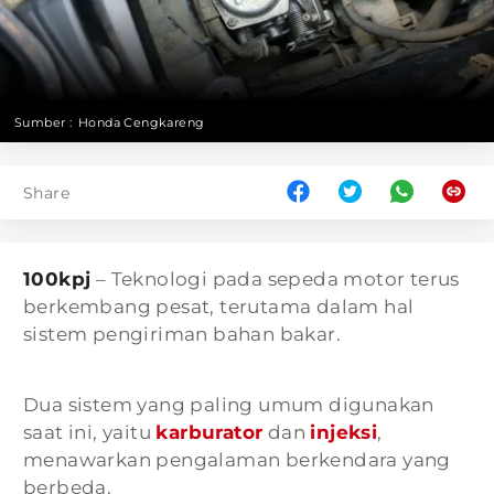
Sumber :
Honda Cengkareng
Share
100kpj
– Teknologi pada sepeda motor terus
berkembang pesat, terutama dalam hal
sistem pengiriman bahan bakar.
Dua sistem yang paling umum digunakan
saat ini, yaitu
karburator
dan
injeksi
,
menawarkan pengalaman berkendara yang
berbeda.