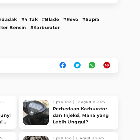
ndadak
#4 Tak
#Blade
#Revo
#Supra
ter Bensin
#Karburator
25
Tips & Trik
12 Agustus 2025
Perbedaan Karburator
unyi
dan Injeksi, Mana yang
si
Lebih Unggul?
ahu
25
Tips & Trik
6 Agustus 2025