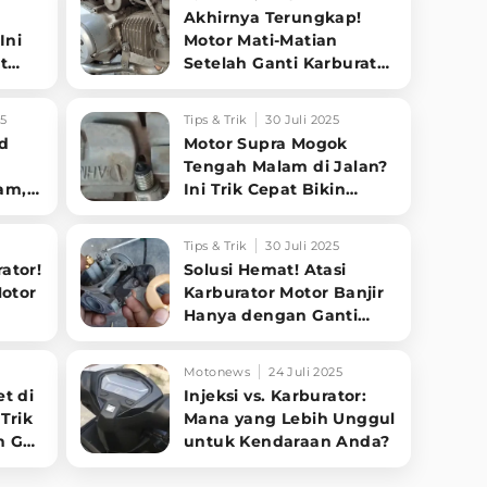
a
Akhirnya Terungkap!
Ini
Motor Mati-Matian
t
Setelah Ganti Karburator
n
dan CDI, Ternyata Ini
Biang Keroknya
25
Tips & Trik
30 Juli 2025
d
Motor Supra Mogok
Tengah Malam di Jalan?
am,
Ini Trik Cepat Bikin
gian
Motor Nyala Lagi Tanpa
Ribet!
Tips & Trik
30 Juli 2025
ator!
Solusi Hemat! Atasi
Motor
Karburator Motor Banjir
Hanya dengan Ganti
Jarum Pelampung
Motonews
24 Juli 2025
t di
Injeksi vs. Karburator:
Trik
Mana yang Lebih Unggul
n Gas
untuk Kendaraan Anda?