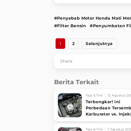
#Penyebab Motor Honda Mati Me
#Filter Bensin
#Penyumbatan Fil
1
2
Selanjutnya
Share
Berita Terkait
Tips & Trik
12 Agustus 20
Terbongkar! Ini
Perbedaan Tersemb
Karburator vs. Injek
yang Wajib Kamu T
Tips & Trik
7 Agustus 20