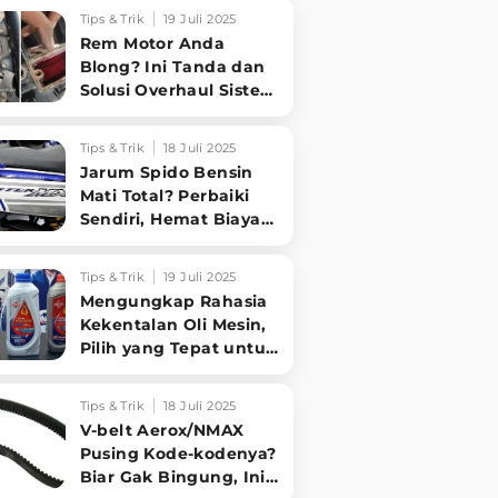
Sampai Tuntas
Tips & Trik
19 Juli 2025
Rem Motor Anda
Blong? Ini Tanda dan
Solusi Overhaul Sistem
Pengereman!
Tips & Trik
18 Juli 2025
Jarum Spido Bensin
Mati Total? Perbaiki
Sendiri, Hemat Biaya
Bengkel!
Tips & Trik
19 Juli 2025
Mengungkap Rahasia
Kekentalan Oli Mesin,
Pilih yang Tepat untuk
Performa Optimal
Motormu!
Tips & Trik
18 Juli 2025
V-belt Aerox/NMAX
Pusing Kode-kodenya?
Biar Gak Bingung, Ini