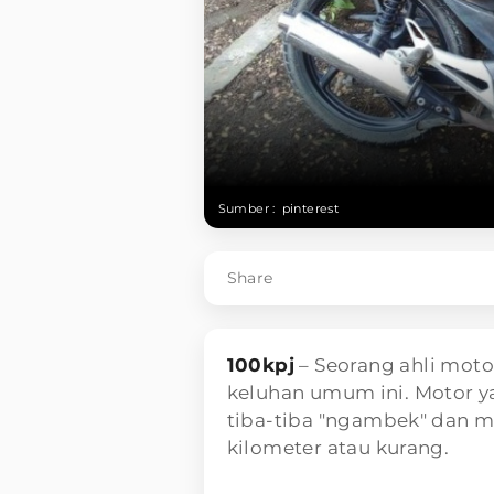
Sumber :
pinterest
Share
100kpj
– Seorang ahli mot
keluhan umum ini. Motor ya
tiba-tiba "ngambek" dan ma
kilometer atau kurang.