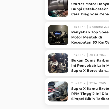
Starter Motor Hany
Bunyi Cetek-cetek? 
Cara Diagnosa Cepa
Masalahnya, Dijami
Langsung Sembuh!
Tips & Trik
5 Agustus 20
Penyebab Top Spee
Motor Mentok di
Kecepatan 50 Km/J
Ternyata Karena Ba
Vital Ini
Tips & Trik
30 Juli 2025
Bukan Cuma Karbur
Ini Penyebab Lain 
Supra X Boros dan
Brebet!
Tips & Trik
27 Juli 2025
Supra X Kamu Brebe
RPM Tinggi? Ini Dia 
Simpel Bikin Tarika
Kembali Normal!