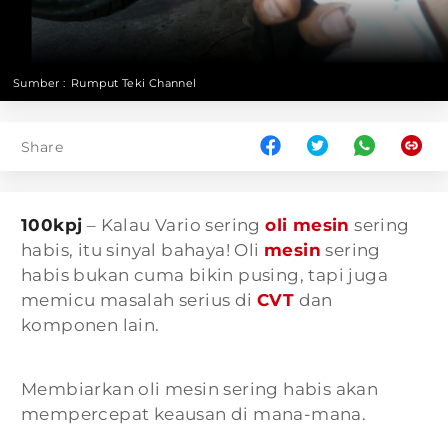
Sumber :
Rumput Teki Channel
Share
100kpj
– Kalau Vario sering
oli mesin
sering
habis, itu sinyal bahaya! Oli
mesin
sering
habis bukan cuma bikin pusing, tapi juga
memicu masalah serius di
CVT
dan
komponen lain.
Membiarkan oli mesin sering habis akan
mempercepat keausan di mana-mana.