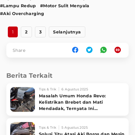
#Lampu Redup
#Motor Sulit Menyala
#Aki Overcharging
1
2
3
Selanjutnya
Share
Berita Terkait
Tips & Trik
6 Agustus 2025
Masalah Umum Honda Revo:
Kelistrikan Brebet dan Mati
Mendadak, Ternyata Ini
Penyebabnya!
Tips & Trik
5 Agustus 2025
Solusi Jitu Atasi Aki Boros dan Mesin