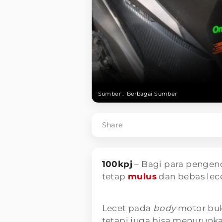
Sumber :
Berbagai Sumber
Share
100kpj
– Bagi para pengen
tetap
mulus
dan bebas lece
Lecet pada
body
motor buk
tetapi juga bisa menurunkan