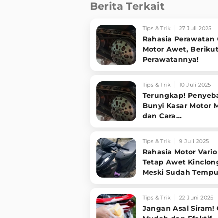
Berita Terkait
Tips & Trik
27 Juli 2025
Rahasia Perawatan
Motor Awet, Berikut
Perawatannya!
Tips & Trik
10 Juli 2025
Terungkap! Penyeb
Bunyi Kasar Motor M
dan Cara
Memperbaikinya Sen
di Rumah
Tips & Trik
9 Juli 2025
Rahasia Motor Vario
Tetap Awet Kinclon
Meski Sudah Temp
Ratusan Ribu KM, T
Perawatan!
Tips & Trik
22 Juni 2025
Jangan Asal Siram! 