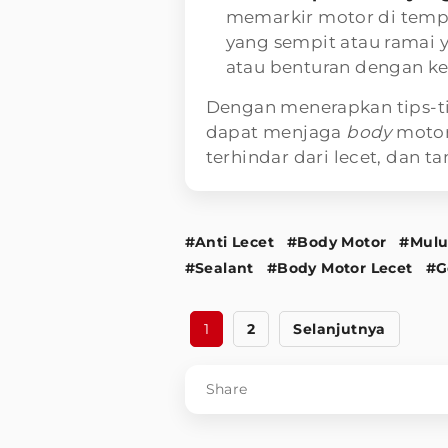
memarkir motor di tempa
yang sempit atau ramai
atau benturan dengan ke
Dengan menerapkan tips-tip
dapat menjaga
body
motor
terhindar dari lecet, dan t
#Anti Lecet
#Body Motor
#Mulu
#Sealant
#Body Motor Lecet
#G
1
2
Selanjutnya
Share