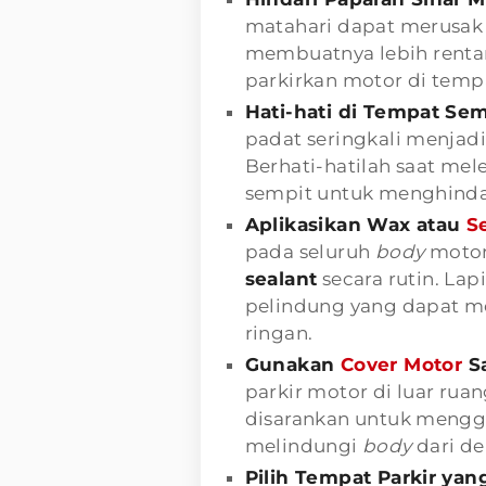
matahari dapat merusak 
membuatnya lebih renta
parkirkan motor di temp
Hati-hati di Tempat Sem
padat seringkali menjadi
Berhati-hatilah saat me
sempit untuk menghinda
Aplikasikan Wax atau
S
pada seluruh
body
motor
sealant
secara rutin. La
pelindung yang dapat me
ringan.
Gunakan
Cover Motor
Sa
parkir motor di luar rua
disarankan untuk meng
melindungi
body
dari de
Pilih Tempat Parkir ya