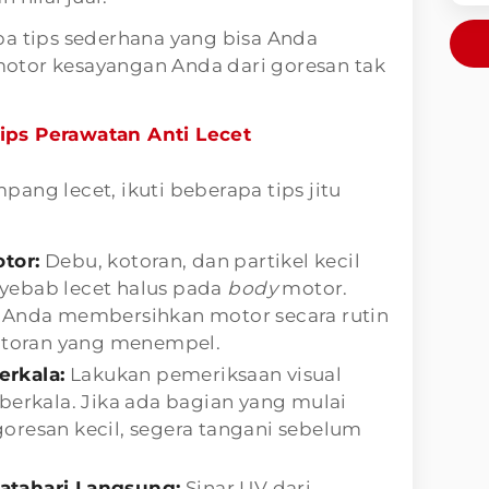
pa tips sederhana yang bisa Anda
otor kesayangan Anda dari goresan tak
ips Perawatan
Anti Lecet
ang lecet, ikuti beberapa tips jitu
tor:
Debu, kotoran, dan partikel kecil
nyebab lecet halus pada
body
motor.
an Anda membersihkan motor secara rutin
otoran yang menempel.
erkala:
Lakukan pemeriksaan visual
berkala. Jika ada bagian yang mulai
goresan kecil, segera tangani sebelum
Matahari Langsung:
Sinar UV dari