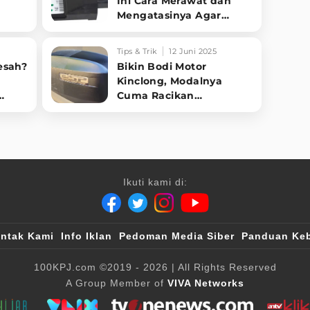
Ini Cara Merawat dan
Mengatasinya Agar
Performa Motor Berasa
Baru!
Tips & Trik
12 Juni 2025
esah?
Bikin Bodi Motor
Kinclong, Modalnya
Cuma Racikan
Rumahan!
Ikuti kami di:
ntak Kami
Info Iklan
Pedoman Media Siber
Panduan Keb
100KPJ.com
©2019 - 2026
| All Rights Reserved
A Group Member of
VIVA Networks