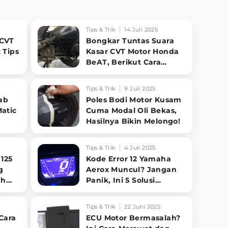
Tips & Trik
14 Juli 2025
 CVT
Bongkar Tuntas Suara
 Tips
Kasar CVT Motor Honda
BeAT, Berikut Cara
Mengatasinya!
Tips & Trik
9 Juli 2025
ab
Poles Bodi Motor Kusam
atic
Cuma Modal Oli Bekas,
Hasilnya Bikin Melongo!
diri
Tips & Trik
4 Juli 2025
 125
Kode Error 12 Yamaha
g
Aerox Muncul? Jangan
uh
Panik, Ini 5 Solusi
ips
Ampuh Mengatasinya!
Tips & Trik
22 Juni 2025
Cara
ECU Motor Bermasalah?