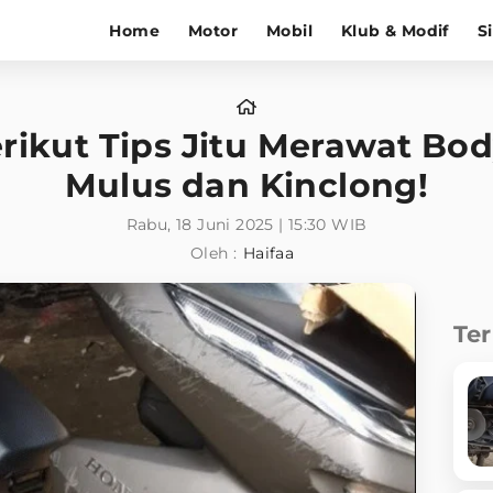
Home
Motor
Mobil
Klub & Modif
S
erikut Tips Jitu Merawat Bo
Mulus dan Kinclong!
Rabu, 18 Juni 2025 | 15:30 WIB
Oleh :
Haifaa
Te