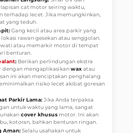
lapisan cat motor seiring waktu,
n terhadap lecet. Jika memungkinkan,
at yang teduh.
pit:
Gang kecil atau area parkir yang
 lokasi rawan gesekan atau senggolan.
lewati atau memarkir motor di tempat
ri benturan.
ealant
:
Berikan perlindungan ekstra
 dengan mengaplikasikan
wax
atau
pisan ini akan menciptakan penghalang
minimalkan risiko lecet akibat goresan
at Parkir Lama:
Jika Anda terpaksa
ngan untuk waktu yang lama, sangat
gunakan
cover khusus
motor. Ini akan
bu, kotoran, bahkan benturan ringan.
ng Aman:
Selalu usahakan untuk