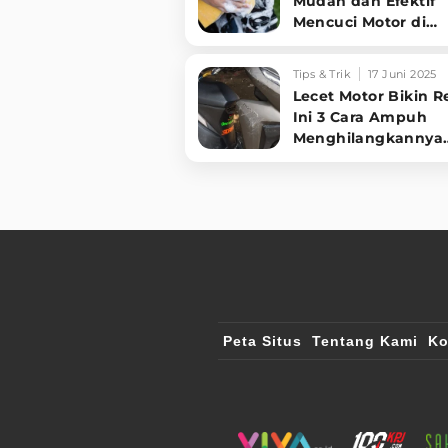
Mudah dan Efektif
Mencuci Motor di
Rumah, Motor Auto
Kinclong Permanen
Tips & Trik
17 Juni 2025
Lecet Motor Bikin R
Ini 3 Cara Ampuh
Menghilangkannya
Sendiri di Rumah,
Dijamin Kinclong!
Peta Situs
Tentang Kami
Ko