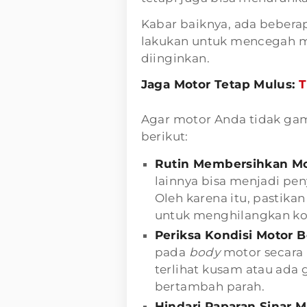
Kabar baiknya, ada bebera
lakukan untuk mencegah m
diinginkan.
Jaga Motor Tetap Mulus:
T
Agar motor Anda tidak gamp
berikut:
Rutin Membersihkan Mo
lainnya bisa menjadi pe
Oleh karena itu, pastik
untuk menghilangkan k
Periksa Kondisi Motor B
pada
body
motor secara 
terlihat kusam atau ada 
bertambah parah.
Hindari Paparan Sinar 