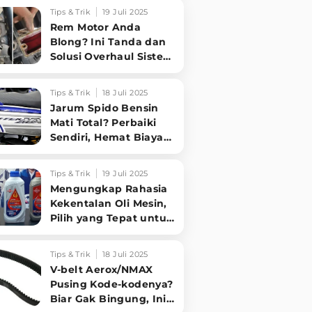
Sampai Tuntas
Tips & Trik
19 Juli 2025
Rem Motor Anda
Blong? Ini Tanda dan
Solusi Overhaul Sistem
Pengereman!
Tips & Trik
18 Juli 2025
Jarum Spido Bensin
Mati Total? Perbaiki
Sendiri, Hemat Biaya
Bengkel!
Tips & Trik
19 Juli 2025
Mengungkap Rahasia
Kekentalan Oli Mesin,
Pilih yang Tepat untuk
Performa Optimal
Motormu!
Tips & Trik
18 Juli 2025
V-belt Aerox/NMAX
Pusing Kode-kodenya?
Biar Gak Bingung, Ini