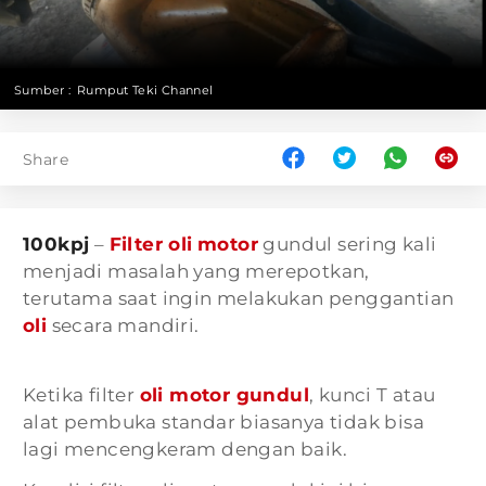
Sumber :
Rumput Teki Channel
Share
100kpj
–
Filter oli
motor
gundul sering kali
menjadi masalah yang merepotkan,
terutama saat ingin melakukan penggantian
oli
secara mandiri.
Ketika filter
oli motor gundul
, kunci T atau
alat pembuka standar biasanya tidak bisa
lagi mencengkeram dengan baik.