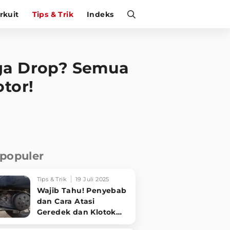
irkuit
Tips & Trik
Indeks
aga Drop? Semua
otor!
rpopuler
Tips & Trik
19 Juli 2025
Wajib Tahu! Penyebab
dan Cara Atasi
Geredek dan Klotok
CVT Motor Matic