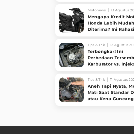
Motor 'Nguung' Saa
Dimatikan!
Motonews
13 Agustus 2
Mengapa Kredit Mo
Honda Lebih Muda
Diterima? Ini Rahasi
Balik Dominasi Pas
Tips & Trik
12 Agustus 20
Terbongkar! Ini
Perbedaan Tersemb
Karburator vs. Injek
yang Wajib Kamu T
Tips & Trik
11 Agustus 20
Aneh Tapi Nyata, M
Mati Saat Standar 
atau Kena Guncang
Jangan Panik, Cek 1
Kabel Ini!