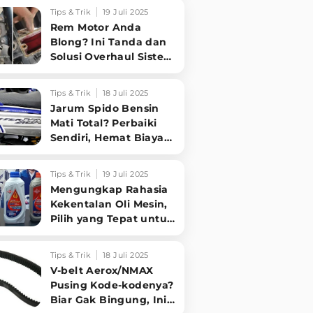
Sampai Tuntas
Tips & Trik
19 Juli 2025
Rem Motor Anda
Blong? Ini Tanda dan
Solusi Overhaul Sistem
Pengereman!
Tips & Trik
18 Juli 2025
Jarum Spido Bensin
Mati Total? Perbaiki
Sendiri, Hemat Biaya
Bengkel!
Tips & Trik
19 Juli 2025
Mengungkap Rahasia
Kekentalan Oli Mesin,
Pilih yang Tepat untuk
Performa Optimal
Motormu!
Tips & Trik
18 Juli 2025
V-belt Aerox/NMAX
Pusing Kode-kodenya?
Biar Gak Bingung, Ini