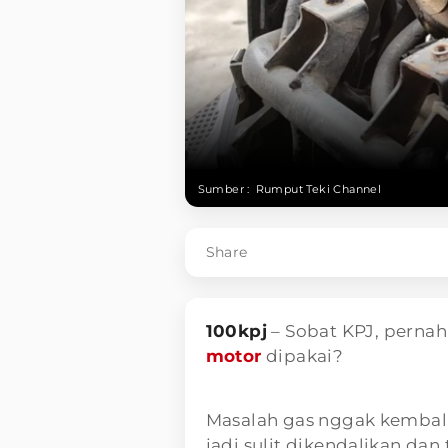
Sumber :
Rumput Teki Channel
Share
100kpj
– Sobat KPJ, perna
motor
dipakai?
Masalah gas nggak kembali 
jadi sulit dikendalikan dan 