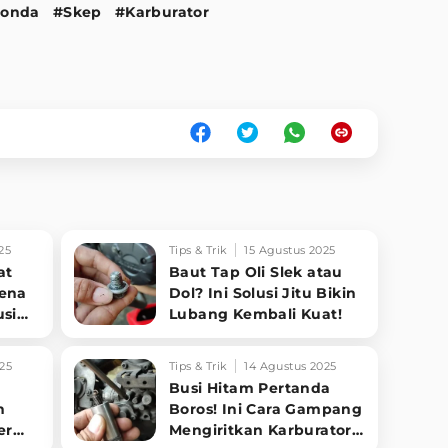
onda
#Skep
#Karburator
25
Tips & Trik
15 Agustus 2025
at
Baut Tap Oli Slek atau
Kena
Dol? Ini Solusi Jitu Bikin
usi
Lubang Kembali Kuat!
25
Tips & Trik
14 Agustus 2025
Busi Hitam Pertanda
n
Boros! Ini Cara Gampang
er
Mengiritkan Karburator