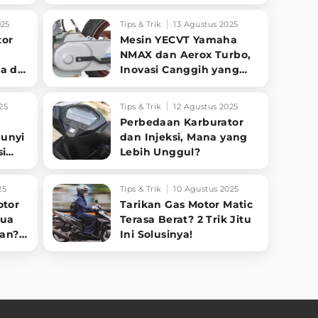
t
Motor Biar Lebih Irit!
025
Tips & Trik
13 Agustus 2025
tor
Mesin YECVT Yamaha
h
NMAX dan Aerox Turbo,
a di
Inovasi Canggih yang
ar
Justru Jadi Bumerang?
25
Tips & Trik
12 Agustus 2025
Perbedaan Karburator
unyi
dan Injeksi, Mana yang
si
Lebih Unggul?
ahu
25
Tips & Trik
10 Agustus 2025
otor
Tarikan Gas Motor Matic
Dua
Terasa Berat? 2 Trik Jitu
an?
Ini Solusinya!