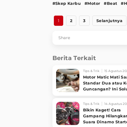
#Skep Karbu
#Motor
#Beat
#H
1
2
3
Selanjutnya
Share
Berita Terkait
Tips & Trik
15 Agustus 20
Motor Matic Mati Sa
Standar Dua atau 
Guncangan? Ini Sol
Ampuh!
Tips & Trik
14 Agustus 20
Bikin Kaget! Cara
Gampang Hilangka
Suara Dinamo Start