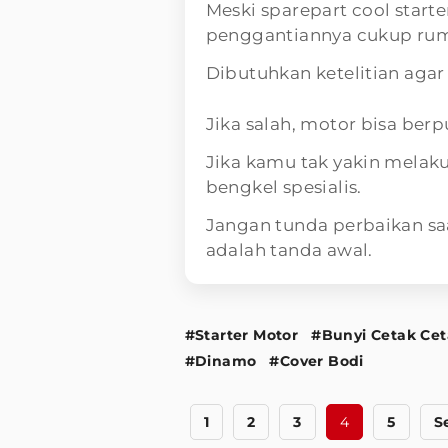
Meski sparepart cool starte
penggantiannya cukup rum
Dibutuhkan ketelitian agar
Jika salah, motor bisa ber
Jika kamu tak yakin melaku
bengkel spesialis.
Jangan tunda perbaikan sa
adalah tanda awal.
#Starter Motor
#Bunyi Cetak Ce
#Dinamo
#Cover Bodi
1
2
3
4
5
S