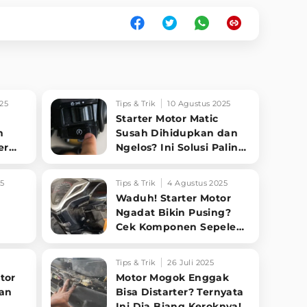
25
Tips & Trik
10 Agustus 2025
Starter Motor Matic
n
Susah Dihidupkan dan
er
Ngelos? Ini Solusi Paling
t
Jitu!
25
Tips & Trik
4 Agustus 2025
Waduh! Starter Motor
Ngadat Bikin Pusing?
Cek Komponen Sepele
npa
Ini, Dijamin Langsung
Nyala!
Tips & Trik
26 Juli 2025
tor
Motor Mogok Enggak
dan
Bisa Distarter? Ternyata
Ini Dia Biang Keroknya!