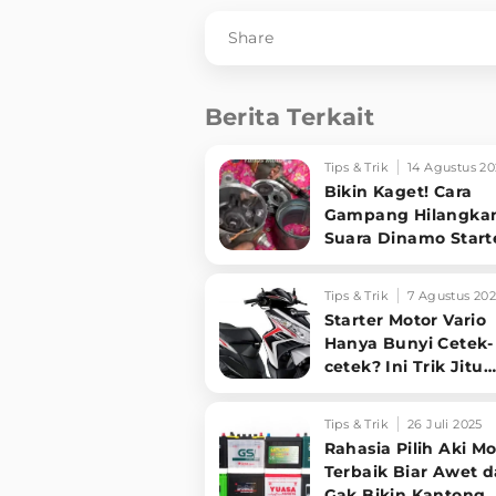
Share
Berita Terkait
Tips & Trik
14 Agustus 20
Bikin Kaget! Cara
Gampang Hilangka
Suara Dinamo Start
Motor 'Nguung' Saa
Dimatikan!
Tips & Trik
7 Agustus 20
Starter Motor Vario
Hanya Bunyi Cetek-
cetek? Ini Trik Jitu
Perbaiki Sendiri Ta
Ganti Komponen!
Tips & Trik
26 Juli 2025
Rahasia Pilih Aki Mo
Terbaik Biar Awet 
Gak Bikin Kantong