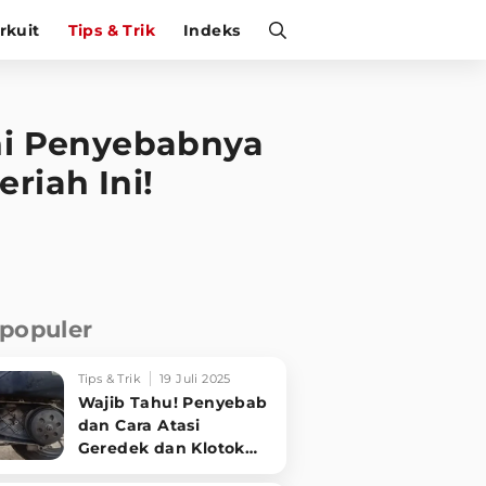
irkuit
Tips & Trik
Indeks
Ini Penyebabnya
riah Ini!
rpopuler
Tips & Trik
19 Juli 2025
Wajib Tahu! Penyebab
dan Cara Atasi
Geredek dan Klotok
CVT Motor Matic