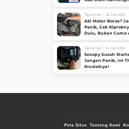
Bolong!
Tips & Trik
25 Juli 2025
Aki Motor Boros? J
Panik, Cek Kiprokn
Dulu, Bukan Cuma A
Tips & Trik
14 Juli 2025
Scoopy Susah Start
Jangan Panik, Ini Ti
Krusialnya!
Peta Situs
Tentang Kami
Ko