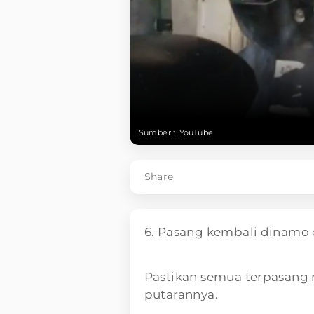
Sumber :
YouTube
Share
6. Pasang kembali dinamo 
Pastikan semua terpasang r
putarannya.