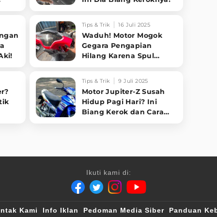
Tips & Trik
16 Juli 2025
angan
Waduh! Motor Mogok
ya
Gegara Pengapian
ki!
Hilang Karena Spul
Gosong, Ini Cara Cek dan
Betulinnya!
Tips & Trik
9 Juli 2025
er?
Motor Jupiter-Z Susah
tik
Hidup Pagi Hari? Ini
Biang Kerok dan Cara
Bikin Nyala Lagi!
Ikuti kami di:
ntak Kami
Info Iklan
Pedoman Media Siber
Panduan Keb