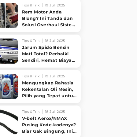
Sampai Tuntas
Tips & Trik
19 Juli 2025
Rem Motor Anda
Blong? Ini Tanda dan
Solusi Overhaul Sistem
Pengereman!
Tips & Trik
18 Juli 2025
Jarum Spido Bensin
Mati Total? Perbaiki
Sendiri, Hemat Biaya
Bengkel!
Tips & Trik
19 Juli 2025
Mengungkap Rahasia
Kekentalan Oli Mesin,
Pilih yang Tepat untuk
Performa Optimal
Motormu!
Tips & Trik
18 Juli 2025
V-belt Aerox/NMAX
Pusing Kode-kodenya?
Biar Gak Bingung, Ini