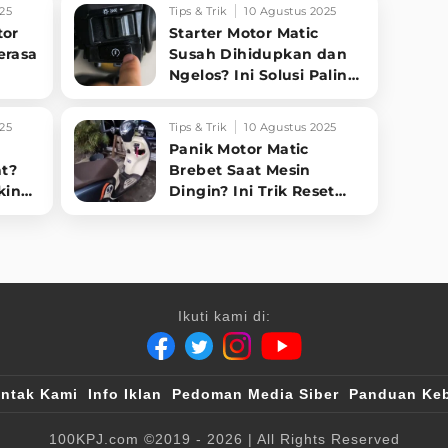
25
Tips & Trik
10 Agustus 2025
tor
Starter Motor Matic
erasa
Susah Dihidupkan dan
Ngelos? Ini Solusi Paling
Jitu!
25
Tips & Trik
10 Agustus 2025
Panik Motor Matic
at?
Brebet Saat Mesin
kin
Dingin? Ini Trik Reset
ECM Sepele yang Bikin
Motor Normal Lagi!
Ikuti kami di:
ntak Kami
Info Iklan
Pedoman Media Siber
Panduan Keb
100KPJ.com
©2019 - 2026
| All Rights Reserved