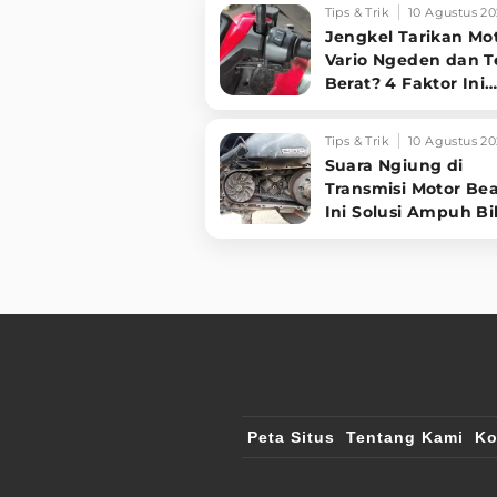
Kabel Ini!
Tips & Trik
10 Agustus 20
Jengkel Tarikan Mo
Vario Ngeden dan T
Berat? 4 Faktor Ini
Ternyata Biang
Keroknya!
Tips & Trik
10 Agustus 20
Suara Ngiung di
Transmisi Motor Be
Ini Solusi Ampuh Bi
Mesin Halus!
Peta Situs
Tentang Kami
Ko