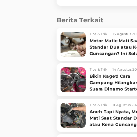
Berita Terkait
Tips & Trik
15 Agustus 20
Motor Matic Mati Sa
Standar Dua atau 
Guncangan? Ini Sol
Ampuh!
Tips & Trik
14 Agustus 20
Bikin Kaget! Cara
Gampang Hilangka
Suara Dinamo Start
Motor 'Nguung' Saa
Dimatikan!
Tips & Trik
11 Agustus 20
Aneh Tapi Nyata, M
Mati Saat Standar 
atau Kena Guncang
Jangan Panik, Cek 1