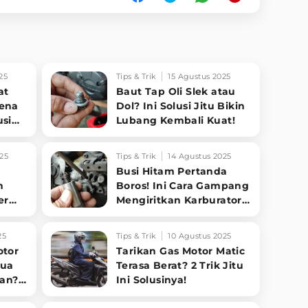
25
Tips & Trik
15 Agustus 2025
at
Baut Tap Oli Slek atau
Kena
Dol? Ini Solusi Jitu Bikin
usi
Lubang Kembali Kuat!
25
Tips & Trik
14 Agustus 2025
Busi Hitam Pertanda
n
Boros! Ini Cara Gampang
er
Mengiritkan Karburator
t
Motor Biar Lebih Irit!
25
Tips & Trik
10 Agustus 2025
otor
Tarikan Gas Motor Matic
Dua
Terasa Berat? 2 Trik Jitu
an?
Ini Solusinya!