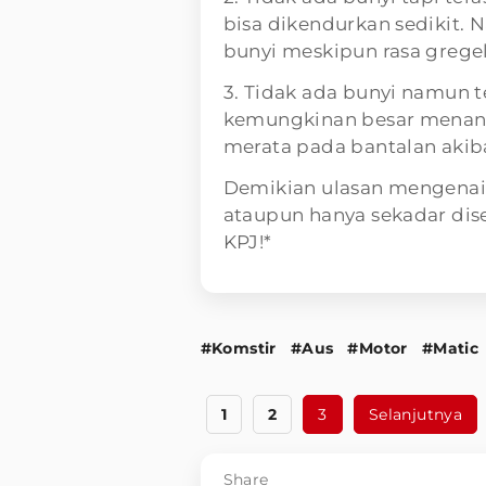
bisa dikendurkan sedikit. 
bunyi meskipun rasa gregel
3. Tidak ada bunyi namun te
kemungkinan besar menand
merata pada bantalan akiba
Demikian ulasan mengenai 
ataupun hanya sekadar dis
KPJ!*
#Komstir
#Aus
#Motor
#Matic
1
2
3
Selanjutnya
Share