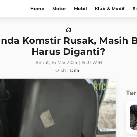
Home
Motor
Mobil
Klub & Modif
S
nda Komstir Rusak, Masih B
Harus Diganti?
Jumat, 16 Mei 2025 | 19:31 WIB
Oleh :
Dila
Te