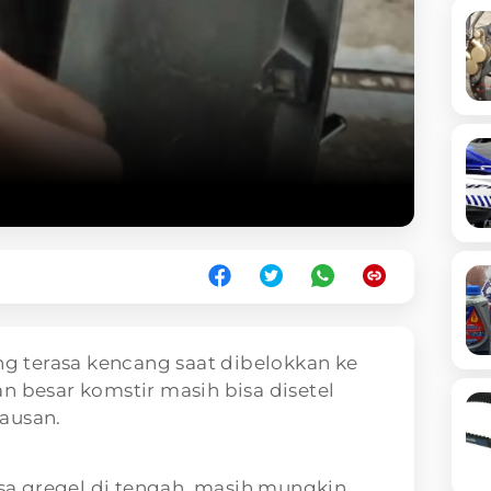
ang terasa kencang saat dibelokkan ke
n besar komstir masih bisa disetel
ausan.
rasa gregel di tengah, masih mungkin