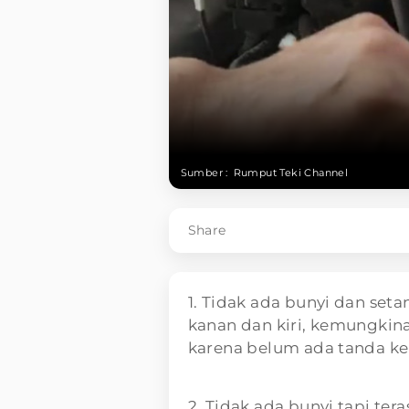
Sumber :
Rumput Teki Channel
Share
1. Tidak ada bunyi dan set
kanan dan kiri, kemungkina
karena belum ada tanda ke
2. Tidak ada bunyi tapi te