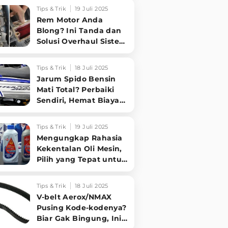
Sampai Tuntas
Tips & Trik
19 Juli 2025
Rem Motor Anda
Blong? Ini Tanda dan
Solusi Overhaul Sistem
Pengereman!
Tips & Trik
18 Juli 2025
Jarum Spido Bensin
Mati Total? Perbaiki
Sendiri, Hemat Biaya
Bengkel!
Tips & Trik
19 Juli 2025
Mengungkap Rahasia
Kekentalan Oli Mesin,
Pilih yang Tepat untuk
Performa Optimal
Motormu!
Tips & Trik
18 Juli 2025
V-belt Aerox/NMAX
Pusing Kode-kodenya?
Biar Gak Bingung, Ini