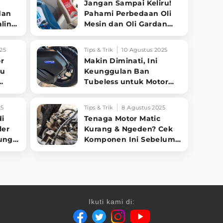
Jangan Sampai Keliru!
dan
Pahami Perbedaan Oli
aling
Mesin dan Oli Gardan
pada Motor Matic
25
Tips & Trik
10 Agustus 2025
r
Makin Diminati, Ini
tu
Keunggulan Ban
Tubeless untuk Motor
nya
Matic dan Tips
Memilihnya
25
Tips & Trik
8 Agustus 2025
di
Tenaga Motor Matic
ler
Kurang & Ngeden? Cek
ung
Komponen Ini Sebelum
Bongkar Mesin!
Ikuti kami di: