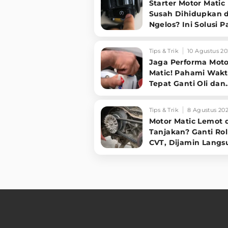
Starter Motor Matic
Susah Dihidupkan 
Ngelos? Ini Solusi P
Jitu!
Tips & Trik
10 Agustus 20
Jaga Performa Moto
Matic! Pahami Wak
Tepat Ganti Oli dan
Kenali Tanda-tanda
Tips & Trik
8 Agustus 20
Motor Matic Lemot 
Tanjakan? Ganti Rol
CVT, Dijamin Langs
Enteng!