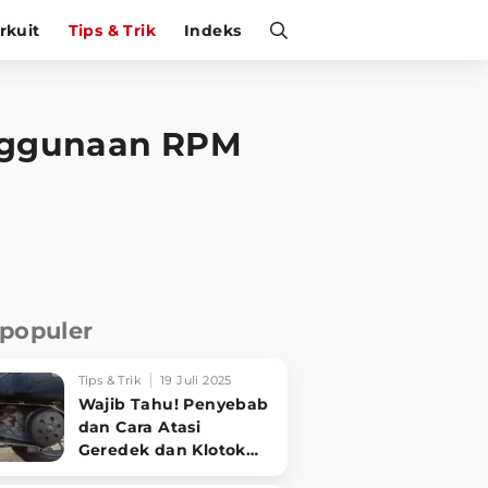
irkuit
Tips & Trik
Indeks
enggunaan RPM
rpopuler
Tips & Trik
19 Juli 2025
Wajib Tahu! Penyebab
dan Cara Atasi
Geredek dan Klotok
CVT Motor Matic