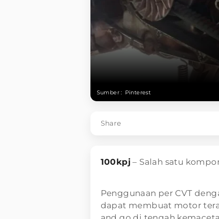
Sumber :
Pinterest
Share
100kpj
– Salah satu kompo
Penggunaan per CVT denga
dapat membuat motor teras
and go di tengah kemaceta