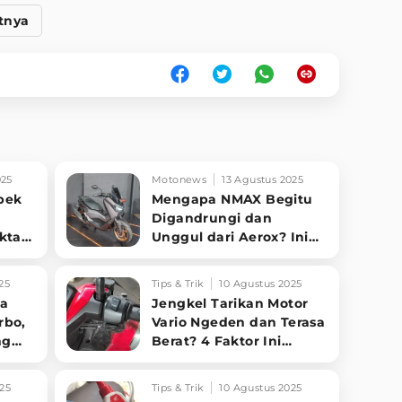
tnya
025
Motonews
13 Agustus 2025
bek
Mengapa NMAX Begitu
Digandrungi dan
akta
Unggul dari Aerox? Ini
Alasannya!
25
Tips & Trik
10 Agustus 2025
ha
Jengkel Tarikan Motor
rbo,
Vario Ngeden dan Terasa
ng
Berat? 4 Faktor Ini
ng?
Ternyata Biang
Keroknya!
25
Tips & Trik
10 Agustus 2025