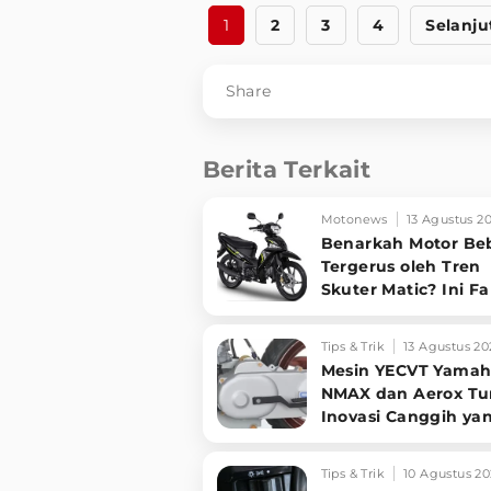
1
2
3
4
Selanju
Share
Berita Terkait
Motonews
13 Agustus 2
Benarkah Motor Be
Tergerus oleh Tren
Skuter Matic? Ini F
dan Alasannya!
Tips & Trik
13 Agustus 20
Mesin YECVT Yama
NMAX dan Aerox Tu
Inovasi Canggih ya
Justru Jadi Bumera
Tips & Trik
10 Agustus 20