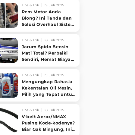
Sampai Tuntas
Tips & Trik
19 Juli 2025
Rem Motor Anda
Blong? Ini Tanda dan
Solusi Overhaul Sistem
Pengereman!
Tips & Trik
18 Juli 2025
Jarum Spido Bensin
Mati Total? Perbaiki
Sendiri, Hemat Biaya
Bengkel!
Tips & Trik
19 Juli 2025
Mengungkap Rahasia
Kekentalan Oli Mesin,
Pilih yang Tepat untuk
Performa Optimal
Motormu!
Tips & Trik
18 Juli 2025
V-belt Aerox/NMAX
Pusing Kode-kodenya?
Biar Gak Bingung, Ini