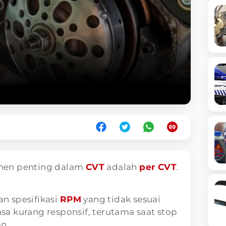
nen penting dalam
CVT
adalah
per CVT
.
n spesifikasi
RPM
yang tidak sesuai
a kurang responsif, terutama saat stop
n.