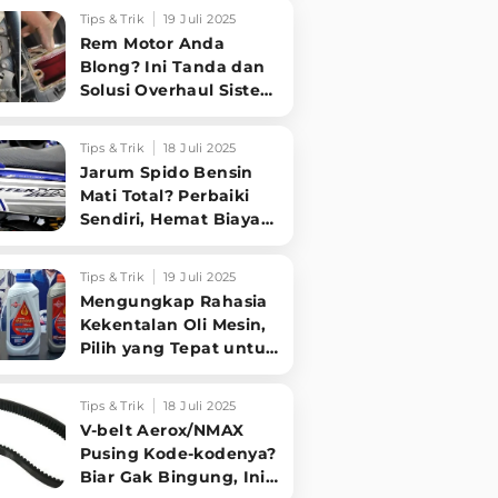
Sampai Tuntas
Tips & Trik
19 Juli 2025
Rem Motor Anda
Blong? Ini Tanda dan
Solusi Overhaul Sistem
Pengereman!
Tips & Trik
18 Juli 2025
Jarum Spido Bensin
Mati Total? Perbaiki
Sendiri, Hemat Biaya
Bengkel!
Tips & Trik
19 Juli 2025
Mengungkap Rahasia
Kekentalan Oli Mesin,
Pilih yang Tepat untuk
Performa Optimal
Motormu!
Tips & Trik
18 Juli 2025
V-belt Aerox/NMAX
Pusing Kode-kodenya?
Biar Gak Bingung, Ini