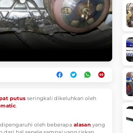
pat putus
seringkali dikeluhkan oleh
 matic
.
a dipengaruhi oleh beberapa
alasan
yang
 dari hal sepele sampai yang riskan.