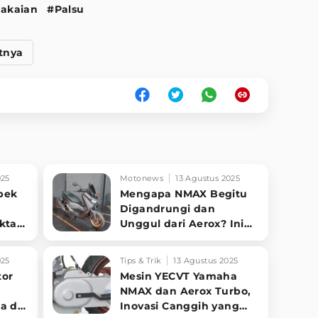
akaian
#Palsu
tnya
025
Motonews
13 Agustus 2025
bek
Mengapa NMAX Begitu
Digandrungi dan
akta
Unggul dari Aerox? Ini
Alasannya!
025
Tips & Trik
13 Agustus 2025
tor
Mesin YECVT Yamaha
h
NMAX dan Aerox Turbo,
a di
Inovasi Canggih yang