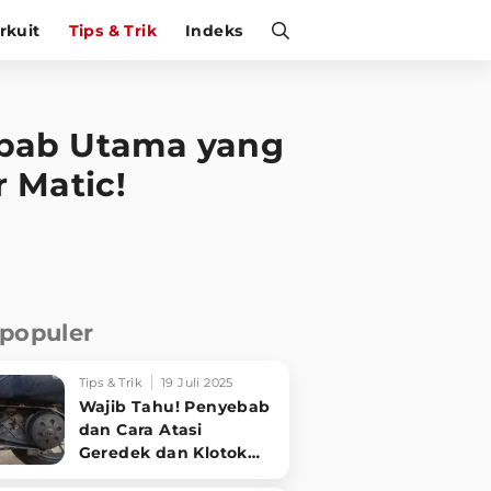
irkuit
Tips & Trik
Indeks
yebab Utama yang
 Matic!
rpopuler
Tips & Trik
19 Juli 2025
Wajib Tahu! Penyebab
dan Cara Atasi
Geredek dan Klotok
CVT Motor Matic