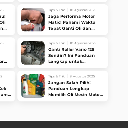
ar
Justru Jadi Bumerang?
25
Tips & Trik
10 Agustus 2025
ru!
Jaga Performa Motor
Oli
Matic! Pahami Waktu
an
Tepat Ganti Oli dan
Kenali Tanda-tandanya
25
Tips & Trik
10 Agustus 2025
Ganti Roller Vario 125
Sendiri? Ini Panduan
or
Lengkap untuk
Performa Maksimal!
25
Tips & Trik
8 Agustus 2025
Jangan Salah Pilih!
Cek
Panduan Lengkap
elum
Memilih Oli Mesin Motor
Matic yang Tepat