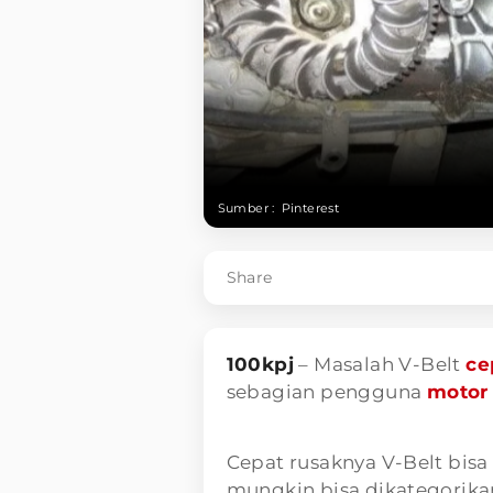
Sumber :
Pinterest
Share
100kpj
– Masalah V-Belt
ce
sebagian pengguna
motor
Cepat rusaknya V-Belt bis
mungkin bisa dikategorikan