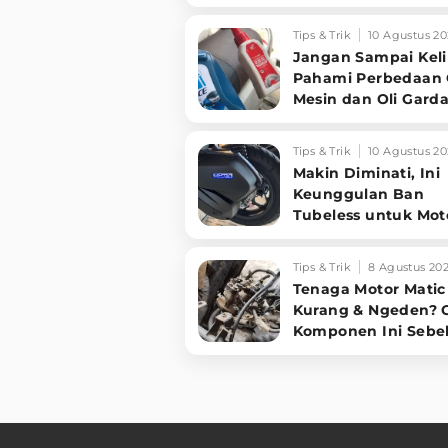
Balik Dominasi Pas
Tips & Trik
10 Agustus 20
Jangan Sampai Keli
Pahami Perbedaan 
Mesin dan Oli Gard
pada Motor Matic
Tips & Trik
10 Agustus 20
Makin Diminati, Ini
Keunggulan Ban
Tubeless untuk Mot
Matic dan Tips
Memilihnya
Tips & Trik
8 Agustus 20
Tenaga Motor Matic
Kurang & Ngeden? 
Komponen Ini Seb
Bongkar Mesin!