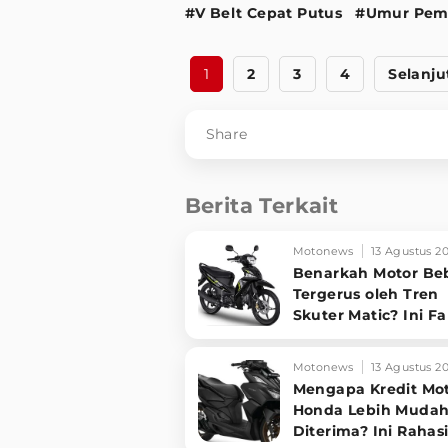
#V Belt Cepat Putus
#Umur Pem
1
2
3
4
Selanju
Share
Berita Terkait
Motonews
13 Agustus 2
Benarkah Motor Be
Tergerus oleh Tren
Skuter Matic? Ini F
dan Alasannya!
Motonews
13 Agustus 2
Mengapa Kredit Mo
Honda Lebih Muda
Diterima? Ini Rahasi