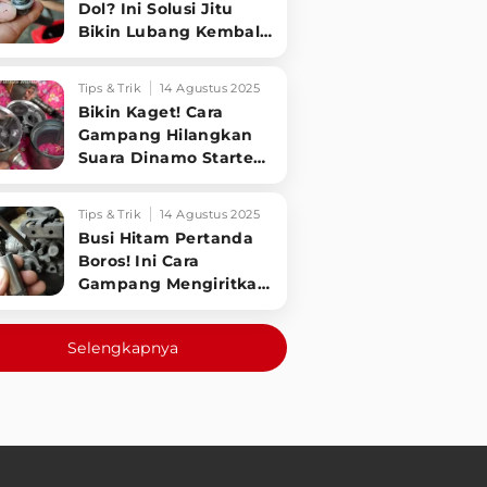
Dol? Ini Solusi Jitu
Bikin Lubang Kembali
Kuat!
Tips & Trik
14 Agustus 2025
Bikin Kaget! Cara
Gampang Hilangkan
Suara Dinamo Starter
Motor 'Nguung' Saat
Dimatikan!
Tips & Trik
14 Agustus 2025
Busi Hitam Pertanda
Boros! Ini Cara
Gampang Mengiritkan
Karburator Motor Biar
Lebih Irit!
Selengkapnya