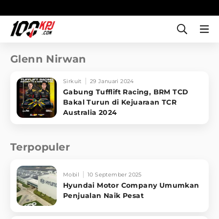
Glenn Nirwan
Sirkuit
29 Januari 2024
Gabung Tufflift Racing, BRM TCD
Bakal Turun di Kejuaraan TCR
Australia 2024
Terpopuler
Mobil
10 September 2025
Hyundai Motor Company Umumkan
Penjualan Naik Pesat