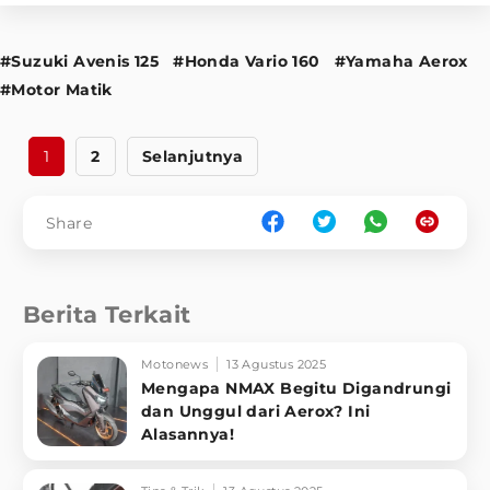
#Suzuki Avenis 125
#Honda Vario 160
#Yamaha Aerox
#Motor Matik
1
2
Selanjutnya
Share
Berita Terkait
Motonews
13 Agustus 2025
Mengapa NMAX Begitu Digandrungi
dan Unggul dari Aerox? Ini
Alasannya!