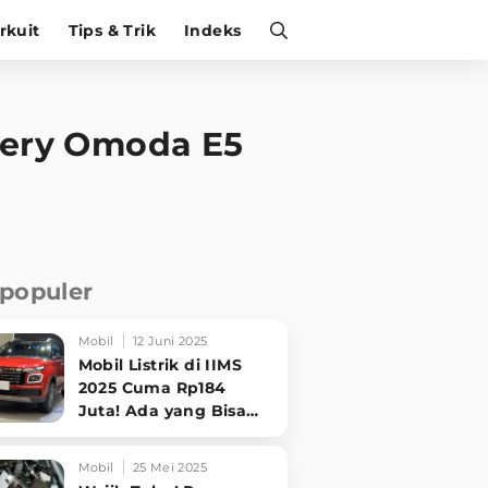
irkuit
Tips & Trik
Indeks
hery Omoda E5
rpopuler
Mobil
12 Juni 2025
Mobil Listrik di IIMS
2025 Cuma Rp184
Juta! Ada yang Bisa
Disewa Tanpa Beli,
Tampilannya Gak
Mobil
25 Mei 2025
Main-ma