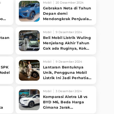
4
Mobil
20 Desember 2024
Gebrakan Neta di Tahun
Depan demi
oo
Mendongkrak Penjualan
di Indonesia
4
Mobil
9 Desember 2024
utaan
Beli Mobil Listrik Wuling
Menjelang Akhir Tahun
Gak ada Ruginya, Kok
Bisa?
Mobil
9 Desember 2024
 SPK
Lantaran Bentuknya
Model
Unik, Pengguna Mobil
Listrik Ini Jadi Perhatian
di Jalan
Mobil
3 Desember 2024
Komparasi Aletra L8 vs
BYD M6, Beda Harga
ta
Gimana Jarak
Tempuhnya