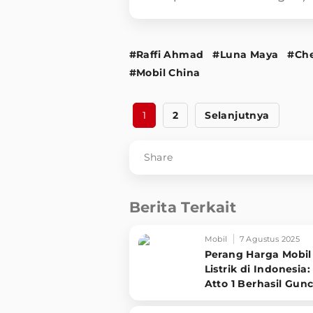
#Raffi Ahmad
#Luna Maya
#Ch
#Mobil China
1
2
Selanjutnya
Share
Berita Terkait
Mobil
7 Agustus 2025
Perang Harga Mobil
Listrik di Indonesia
Atto 1 Berhasil Gun
Pasar!