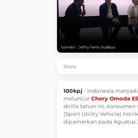
Sumber :
Jeffry Yanto Sudibyo
Share
100kpj
- Indonesia menjadi
meluncur
Chery Omoda E
dirilis tahun ini, konsum
(Sport Utility Vehicle) list
dipamerkan pada Agustus 