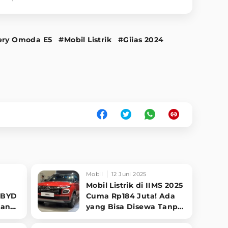
ery Omoda E5
#Mobil Listrik
#Giias 2024
Mobil
12 Juni 2025
Mobil Listrik di IIMS 2025
: BYD
Cuma Rp184 Juta! Ada
cang
yang Bisa Disewa Tanpa
Beli, Tampilannya Gak
Main-ma