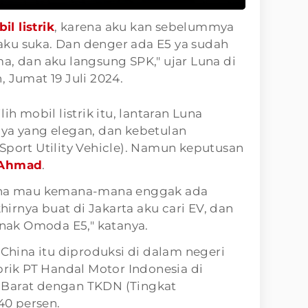
il listrik
, karena aku kan sebelummya
ku suka. Dan denger ada E5 ya sudah
a, dan aku langsung SPK," ujar Luna di
 Jumat 19 Juli 2024.
ih mobil listrik itu, lantaran Luna
nya yang elegan, dan kebetulan
Sport Utility Vehicle). Namun keputusan
 Ahmad
.
rena mau kemana-mana enggak ada
khirnya buat di Jakarta aku cari EV, dan
 enak Omoda E5," katanya.
 China itu diproduksi di dalam negeri
ik PT Handal Motor Indonesia di
 Barat dengan TKDN (Tingkat
0 persen.