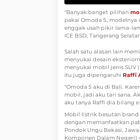
"Banyak banget pilihan
mob
pakai Omoda 5, modelnya a
enggak usah pikir lama-lam
ICE BSD, Tangerang Selatan,
Salah satu alasan lain memil
menyukai desain eksterior
menyukai mobil jenis SUV (
itu juga dipengaruhi
Raffi
"Omoda 5 aku di Bali. Ka
mobil, jadi aku tari sana. A
aku tanya Raffi dia bilang
Mobil listrik besutan brand
dengan memanfaatkan pabr
Pondok Ungu Bekasi, Jawa
Komponen Dalam Negeri) 4