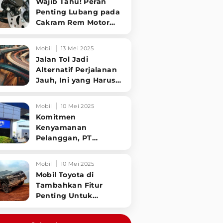
Wajib Tahu! Peran
Penting Lubang pada
Cakram Rem Motor
untuk Keselamatan
Berkendara
Mobil
13 Mei 2025
Jalan Tol Jadi
Alternatif Perjalanan
Jauh, Ini yang Harus
Diperhatikan
Pengendara
Mobil
10 Mei 2025
Komitmen
Kenyamanan
Pelanggan, PT
Hyundai Motors
Indonesia Perbaharui
Mobil
10 Mei 2025
Software mobil
Mobil Toyota di
Tambahkan Fitur
Penting Untuk
Keselamatan
Pengendara dan