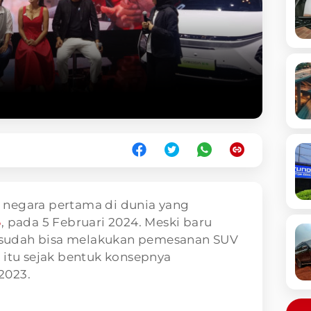
 negara pertama di dunia yang
5
, pada 5 Februari 2024. Meski baru
en sudah bisa melakukan pemesanan SUV
rik itu sejak bentuk konsepnya
2023.