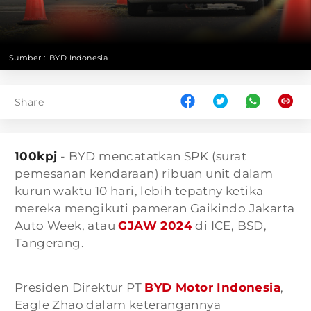
Sumber :
BYD Indonesia
Share
100kpj
- BYD mencatatkan SPK (surat
pemesanan kendaraan) ribuan unit dalam
kurun waktu 10 hari, lebih tepatny ketika
mereka mengikuti pameran Gaikindo Jakarta
Auto Week, atau
GJAW 2024
di ICE, BSD,
Tangerang.
Presiden Direktur PT
BYD Motor Indonesia
,
Eagle Zhao dalam keterangannya