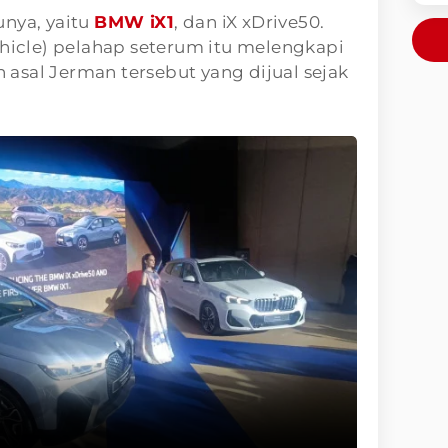
unya, yaitu
BMW iX1
, dan iX xDrive50.
ehicle) pelahap seterum itu melengkapi
an asal Jerman tersebut yang dijual sejak