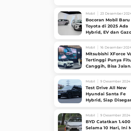
Pasar!
Mobil
23 Desember 202
Bocoran Mobil Baru
Toyota di 2025 Ada
Hybrid, EV dan Gaz
Racing
Mobil
16 Desember 202
Mitsubishi XForce V
Tertinggi Punya Fit
Canggih, Bisa Jalan
Sendiri
Mobil
9 Desember 2024
Test Drive All New
Hyundai Santa Fe
Hybrid, Siap Disega
Orang di Jalan
Mobil
9 Desember 2024
BYD Catatkan 1.400
Selama 10 Hari, Ini 