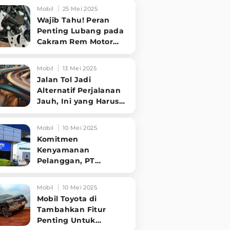
Tampilannya Gak
Mobil
25 Mei 2025
Main-ma
Wajib Tahu! Peran
Penting Lubang pada
Cakram Rem Motor
untuk Keselamatan
Berkendara
Mobil
13 Mei 2025
Jalan Tol Jadi
Alternatif Perjalanan
Jauh, Ini yang Harus
Diperhatikan
Pengendara
Mobil
10 Mei 2025
Komitmen
Kenyamanan
Pelanggan, PT
Hyundai Motors
Indonesia Perbaharui
Mobil
10 Mei 2025
Software mobil
Mobil Toyota di
Tambahkan Fitur
Penting Untuk