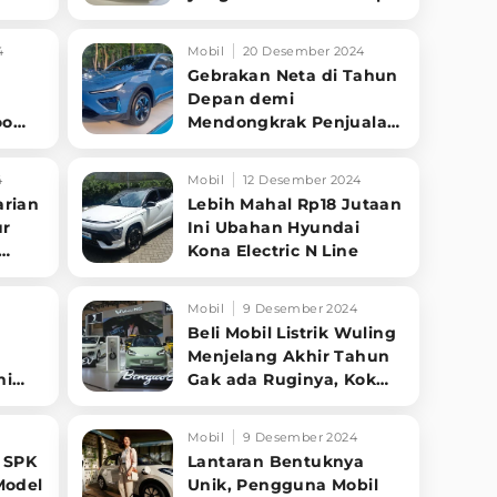
Beli, Tampilannya Gak
Main-ma
4
Mobil
20 Desember 2024
Gebrakan Neta di Tahun
Depan demi
oo
Mendongkrak Penjualan
di Indonesia
4
Mobil
12 Desember 2024
arian
Lebih Mahal Rp18 Jutaan
ur
Ini Ubahan Hyundai
Kona Electric N Line
Mobil
9 Desember 2024
Beli Mobil Listrik Wuling
Menjelang Akhir Tahun
ni
Gak ada Ruginya, Kok
Bisa?
Mobil
9 Desember 2024
 SPK
Lantaran Bentuknya
Model
Unik, Pengguna Mobil