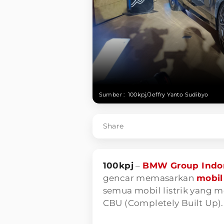
Sumber :
100kpj/Jeffry Yanto Sudibyo
Share
100kpj
–
BMW Group Indo
gencar memasarkan
mobil 
semua mobil listrik yang me
CBU (Completely Built Up).