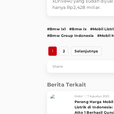
xDrive40 yang sudah dijual
hanya Rp2,428 miliar.
#Bmw Ix1
#Bmw Ix
#Mobil Listr
#Bmw Group Indonesia
#Mobil 
1
2
Selanjutnya
Share
Berita Terkait
Mobil
7 Agustus 2025
Perang Harga Mobil
Listrik di Indonesia
Atto 1 Berhasil Gun