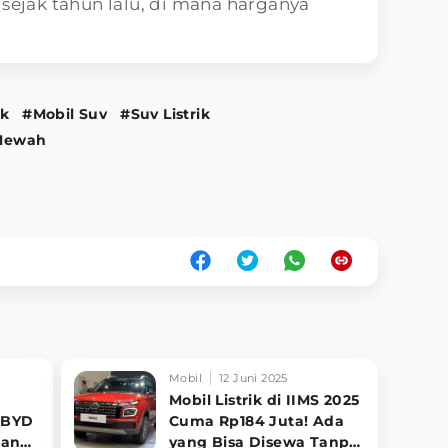
 sejak tahun lalu, di mana harganya
ik
#Mobil Suv
#Suv Listrik
Mewah
Mobil
12 Juni 2025
Mobil Listrik di IIMS 2025
: BYD
Cuma Rp184 Juta! Ada
cang
yang Bisa Disewa Tanpa