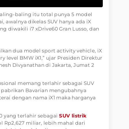
aling-baling itu total punya 5 model
rai, awalnya dikelas SUV hanya ada iX
ng diwakili i7 xDrive60 Gran Lusso, dan
kan dua model sport activity vehicle, iX
y level BMW iX1,” ujar Presiden Direktur
sh Divyanathan di Jakarta, Jumat 2
sional memang terlahir sebagai SUV
aat pabrikan Bavarian mengubahnya
aterai dengan nama iX1 maka harganya
 yang terlahir sebagai
SUV listrik
l Rp2,627 miliar, lebih mahal dari