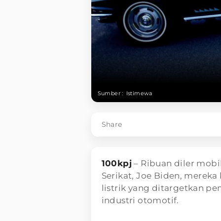
Sumber :
Istimewa
Share
100kpj
– Ribuan diler mobi
Serikat, Joe Biden, merek
listrik yang ditargetkan 
industri otomotif.