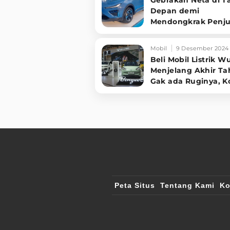
Depan demi
Mendongkrak Penju
di Indonesia
Mobil
9 Desember 2024
Beli Mobil Listrik W
Menjelang Akhir T
Gak ada Ruginya, K
Bisa?
Peta Situs
Tentang Kami
Ko