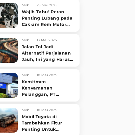
Tampilannya Gak
Mobil
25 Mei 2025
Main-ma
Wajib Tahu! Peran
Penting Lubang pada
Cakram Rem Motor
untuk Keselamatan
Berkendara
Mobil
13 Mei 2025
Jalan Tol Jadi
Alternatif Perjalanan
Jauh, Ini yang Harus
Diperhatikan
Pengendara
Mobil
10 Mei 2025
Komitmen
Kenyamanan
Pelanggan, PT
Hyundai Motors
Indonesia Perbaharui
Mobil
10 Mei 2025
Software mobil
Mobil Toyota di
Tambahkan Fitur
Penting Untuk