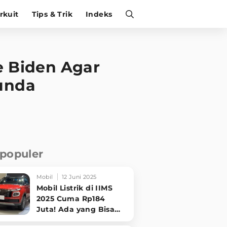
irkuit
Tips & Trik
Indeks
e Biden Agar
tunda
rpopuler
Mobil
12 Juni 2025
Mobil Listrik di IIMS
2025 Cuma Rp184
Juta! Ada yang Bisa
Disewa Tanpa Beli,