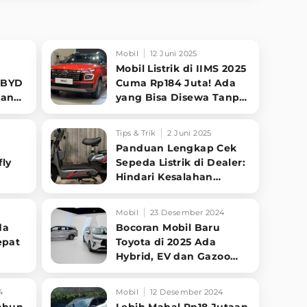
Mobil
12 Juni 2025
Mobil Listrik di IIMS 2025
: BYD
Cuma Rp184 Juta! Ada
cang
yang Bisa Disewa Tanpa
Beli, Tampilannya Gak
Main-ma
Tips & Trik
2 Juni 2025
Panduan Lengkap Cek
fly
Sepeda Listrik di Dealer:
Hindari Kesalahan
ma 3
Sebelum Pulang
Mobil
23 Desember 2024
da
Bocoran Mobil Baru
epat
Toyota di 2025 Ada
Hybrid, EV dan Gazoo
mula
Racing
4
Mobil
12 Desember 2024
ahun
Lebih Mahal Rp18 Jutaan