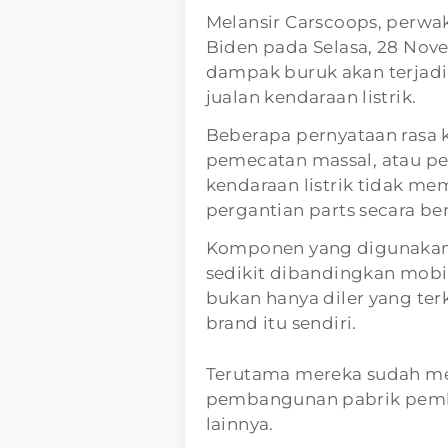
Melansir Carscoops, perwak
Biden pada Selasa, 28 Nove
dampak buruk akan terjadi
jualan kendaraan listrik.
Beberapa pernyataan rasa 
pemecatan massal, atau p
kendaraan listrik tidak me
pergantian parts secara ber
Komponen yang digunakan p
sedikit dibandingkan mobi
bukan hanya diler yang te
brand itu sendiri.
Terutama mereka sudah mel
pembangunan pabrik pembu
lainnya.