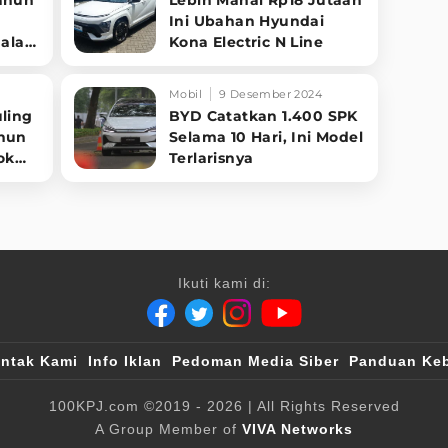
Ini Ubahan Hyundai
alan
Kona Electric N Line
Mobil
9 Desember 2024
uling
BYD Catatkan 1.400 SPK
ahun
Selama 10 Hari, Ini Model
ok
Terlarisnya
Ikuti kami di:
ntak Kami
Info Iklan
Pedoman Media Siber
Panduan Keb
100KPJ.com
©2019 - 2026
| All Rights Reserved
A Group Member of
VIVA Networks