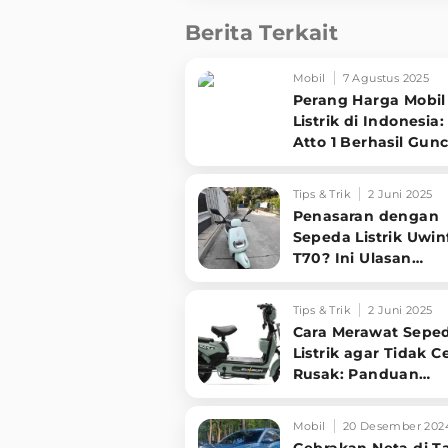
Berita Terkait
Mobil
7 Agustus 2025
Perang Harga Mobil
Listrik di Indonesia
Atto 1 Berhasil Gun
Pasar!
Tips & Trik
2 Juni 2025
Penasaran dengan
Sepeda Listrik Uwin
T70? Ini Ulasan
Pemakaiannya Sela
Bulan
Tips & Trik
2 Juni 2025
Cara Merawat Sepe
Listrik agar Tidak C
Rusak: Panduan
Lengkap untuk Pe
Mobil
20 Desember 202
Gebrakan Neta di T