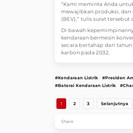
“Kami meminta Anda untuk
mewajibkan produksi, dan di
(BEV),” tulis surat tersebu
Di bawah kepemimpinannya
kendaraan bermesin konvens
secara bertahap dari tahun
karbon pada 2032.
#Kendaraan Listrik
#Presiden Am
#Baterai Kendaraan Listrik
#Char
1
2
3
Selanjutnya
Share