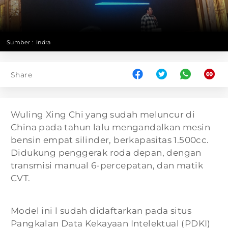
Sumber :
Indra
Share
Wuling Xing Chi yang sudah meluncur di
China pada tahun lalu mengandalkan mesin
bensin empat silinder, berkapasitas 1.500cc.
Didukung penggerak roda depan, dengan
transmisi manual 6-percepatan, dan matik
CVT.
Model ini l sudah didaftarkan pada situs
Pangkalan Data Kekayaan Intelektual (PDKI)