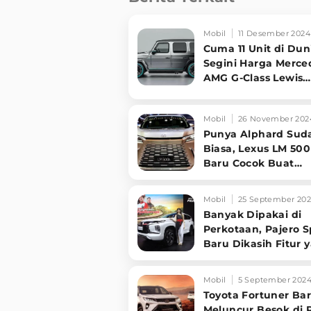
Mobil
11 Desember 2024
Cuma 11 Unit di Dun
Segini Harga Merce
AMG G-Class Lewis
Hamilton
Mobil
26 November 202
Punya Alphard Sud
Biasa, Lexus LM 50
Baru Cocok Buat
Konglomerat
Mobil
25 September 20
Banyak Dipakai di
Perkotaan, Pajero S
Baru Dikasih Fitur 
Tidak Biasa
Mobil
5 September 202
Toyota Fortuner Ba
Meluncur Besok di R