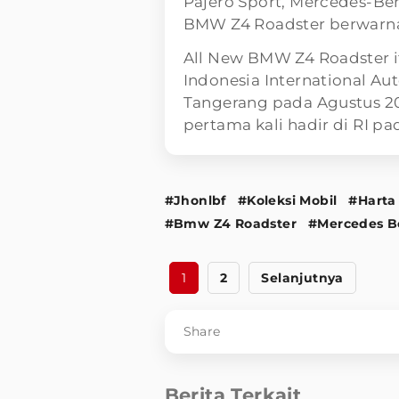
Pajero Sport, Mercedes-Ben
BMW Z4 Roadster berwarna
All New BMW Z4 Roadster i
Indonesia International Aut
Tangerang pada Agustus 202
pertama kali hadir di RI pa
#Jhonlbf
#Koleksi Mobil
#Harta
#Bmw Z4 Roadster
#Mercedes B
1
2
Selanjutnya
Share
Berita Terkait