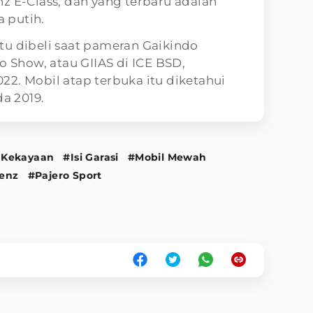
z E-Class, dan yang terbaru adalah
 putih.
tu dibeli saat pameran Gaikindo
o Show, atau GIIAS di ICE BSD,
2. Mobil atap terbuka itu diketahui
da 2019.
 Kekayaan
#Isi Garasi
#Mobil Mewah
enz
#Pajero Sport