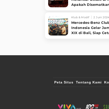
Apakah Disematka
Teknologi Hybrid?
Klub & Modif
2 Juni 202
Mercedes-Benz Clu
Indonesia Gelar Ja
XIX di Bali, Siap Ce
Rekor MURI
Peta Situs
Tentang Kami
Ko