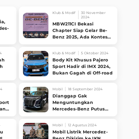
Klub & Modif
30 November
2024
ia,
MBW211CI Bekasi
des-
Chapter Siap Gelar Be-
Benz 2025, Ada Kontes
Modifikasi
4
Klub & Modif
5 Oktober 2024
ah
Body Kit Khusus Pajero
0h
Sport Hadir di IMX 2024,
Bukan Gagah di Off-road
24
Mobil
18 September 2024
Dianggap Gak
port
Menguntungkan
yang
Mercedes-Benz Putus
Kerjasamanya dengan
BYD
4
Mobil
12 Agustus 2024
ru
Mobil Listrik Mercedez-
I,
Benz Dikirim ke IKN