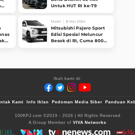
n
Untuk HUT RI ke-79
4
Mobil
8 Mei 2024
b
Mitsubishi Pajero Sport
mnas
Edisi Spesial Meluncur
tak
Besok di RI, Cuma 800
Unit
Ikuti kami di:
ntak Kami
Info Iklan
Pedoman Media Siber
Panduan Keb
100KPJ.com
©2019 - 2026
| All Rights Reserved
A Group Member of
VIVA Networks