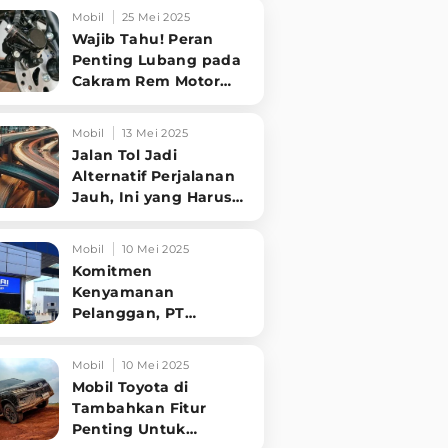
Tampilannya Gak
Mobil
25 Mei 2025
Main-ma
Wajib Tahu! Peran
Penting Lubang pada
Cakram Rem Motor
untuk Keselamatan
Berkendara
Mobil
13 Mei 2025
Jalan Tol Jadi
Alternatif Perjalanan
Jauh, Ini yang Harus
Diperhatikan
Pengendara
Mobil
10 Mei 2025
Komitmen
Kenyamanan
Pelanggan, PT
Hyundai Motors
Indonesia Perbaharui
Mobil
10 Mei 2025
Software mobil
Mobil Toyota di
Tambahkan Fitur
Penting Untuk