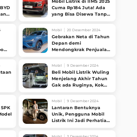
Mobil Listrik di IIMS 2025
: BYD
Cuma Rp184 Juta! Ada
cang
yang Bisa Disewa Tanpa
Beli, Tampilannya Gak
Main-ma
4
Mobil
20 Desember 2024
Gebrakan Neta di Tahun
Depan demi
oo
Mendongkrak Penjualan
di Indonesia
4
Mobil
9 Desember 2024
utaan
Beli Mobil Listrik Wuling
Menjelang Akhir Tahun
Gak ada Ruginya, Kok
Bisa?
Mobil
9 Desember 2024
 SPK
Lantaran Bentuknya
Model
Unik, Pengguna Mobil
Listrik Ini Jadi Perhatian
di Jalan
Mobil
3 Desember 2024