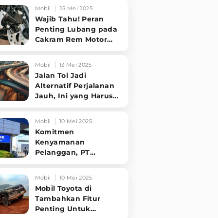
Tampilannya Gak
Mobil
25 Mei 2025
Main-ma
Wajib Tahu! Peran
Penting Lubang pada
Cakram Rem Motor
untuk Keselamatan
Berkendara
Mobil
13 Mei 2025
Jalan Tol Jadi
Alternatif Perjalanan
Jauh, Ini yang Harus
Diperhatikan
Pengendara
Mobil
10 Mei 2025
Komitmen
Kenyamanan
Pelanggan, PT
Hyundai Motors
Indonesia Perbaharui
Mobil
10 Mei 2025
Software mobil
Mobil Toyota di
Tambahkan Fitur
Penting Untuk