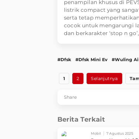
penampilan khusus di PEVS
listrik compact yang sangat
serta tetap memperhatika
cocok untuk mengarungi lal
dan berkarakter ‘stop n go
#Dfsk
#Dfsk Mini Ev
#Wuling Ai
1
2
Selanjutnya
Tam
Share
Berita Terkait
Mobil
7 Agustus 2025